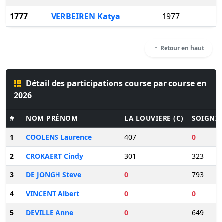
1777
VERBEIREN Katya
1977
Retour en haut
Détail des participations course par course en
2026
#
NOM PRÉNOM
LA LOUVIERE (C)
SOIGNIE
1
COOLENS Laurence
407
0
2
CROKAERT Cindy
301
323
3
DE JONGH Steve
0
793
4
VINCENT Albert
0
0
5
DEVILLE Anne
0
649