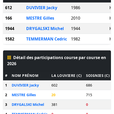
612
DUVIVIER Jacky
1986
H
166
MESTRE Gilles
2010
H
1944
DRYGALSKI Michel
1944
H
1582
TEMMERMAN Cedric
1982
H
Détail des participations course par course en
2026
#
NOM PRÉNOM
LA LOUVIERE (C)
SOIGNIES (C)
1
DUVIVIER Jacky
602
686
2
MESTRE Gilles
20
715
3
DRYGALSKI Michel
381
0