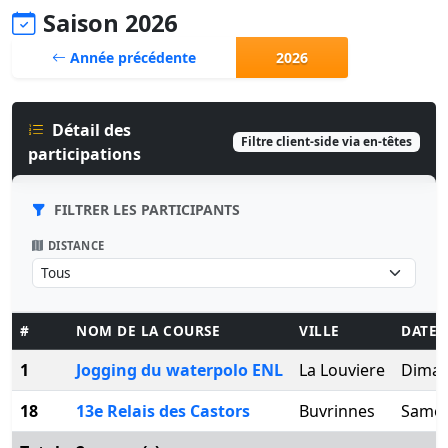
Saison 2026
Année précédente
2026
Détail des
Filtre client-side via en-têtes
participations
FILTRER LES PARTICIPANTS
DISTANCE
#
NOM DE LA COURSE
VILLE
DATE
1
Jogging du waterpolo ENL
La Louviere
Diman
18
13e Relais des Castors
Buvrinnes
Samed