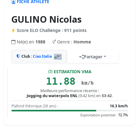
FICHE ATHLÈTE
GULINO Nicolas
Score ELO Challenge : 911 points
Né(e) en
1988
Genre :
Homme
Club :
Ciao Italia
Partager
ESTIMATION VMA
11.88
km/h
Meilleure performance récente :
Jogging du waterpolo ENL
(9.42 km) en
53:42
.
Plafond théorique (38 ans) :
16.3 km/h
Exploitation potentiel :
72.7%