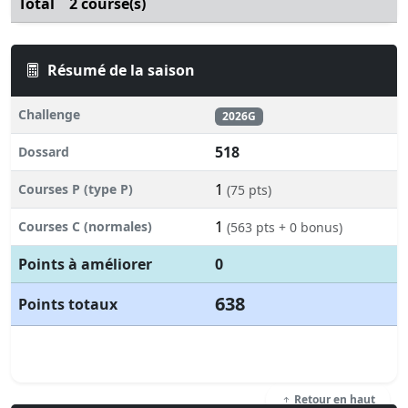
Total
2 course(s)
Résumé de la saison
Challenge
2026G
518
Dossard
1
Courses P (type P)
(75 pts)
1
Courses C (normales)
(563 pts + 0 bonus)
Points à améliorer
0
638
Points totaux
Retour en haut