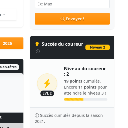
r
Envoyer !
2026
Succès du coureur
Niveau 2
ia en-têtes
Niveau du coureur
: 2
19 points
cumulés.
Encore
11 points
pour
atteindre le niveau 3 !
LVL 2
Succès cumulés depuis la saison
S
2021.