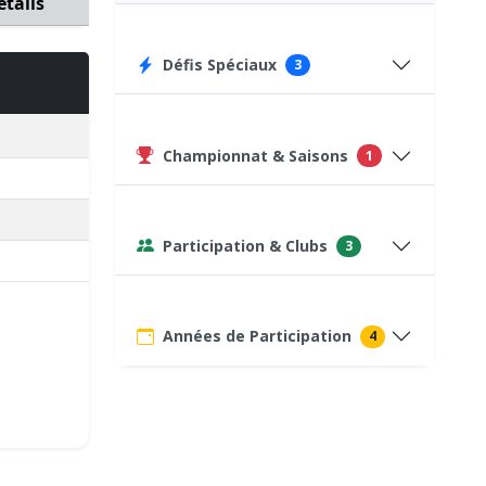
étails
Défis Spéciaux
3
Championnat & Saisons
1
Participation & Clubs
3
Années de Participation
4