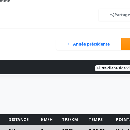
omme
Partage
Année précédente
Filtre client-side v
DISTANCE
KM/H
TPS/KM
TEMPS
POINT