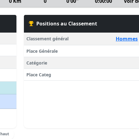
0 Km
0
0'00''
0:00:00
Voir d
Positions au Classement
Hommes
Classement général
Place Générale
Catégorie
Place Categ
 haut