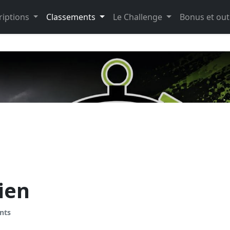
riptions
Classements
Le Challenge
Bonus et out
ien
nts