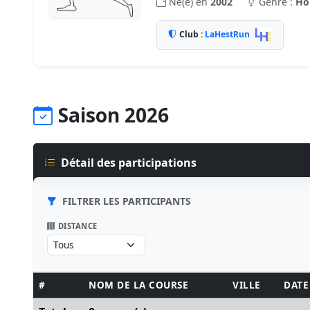
Né(e) en
2002
Genre :
H
Club :
LaHestRun
Saison 2026
Détail des participations
FILTRER LES PARTICIPANTS
DISTANCE
#
NOM DE LA COURSE
VILLE
DATE