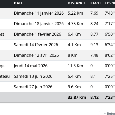
DATE
DISTANCE
KM/H
TPS/
Dimanche 11 janvier 2026
5.22 Km
7.69
7'48''
Dimanche 18 janvier 2026
4.75 Km
8.24
7'17''
s)
Dimanche 1 février 2026
6.4 Km
8.77
6'50''
Samedi 14 février 2026
4.1 Km
9.13
6'34''
Dimanche 12 avril 2026
8 Km
7.48
8'02''
age
Jeudi 14 mai 2026
11.5 Km
0
0'00''
ateau
Samedi 13 juin 2026
5.4 Km
8.1
7'25''
Samedi 27 juin 2026
9.6 Km
0
0'00''
33.87 Km
8.12
7'23''
Retou