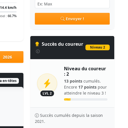
14.4 km/h
tiel :
66.7%
Envoyer !
Succès du coureur
Niveau 2
2026
Niveau du coureur
: 2
ia en-têtes
13 points
cumulés.
Encore
17 points
pour
atteindre le niveau 3 !
LVL 2
Succès cumulés depuis la saison
2021.