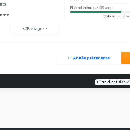
nts
Plafond théorique (39 ans) :
mme
Exploitation poten
Partager
Année précédente
Filtre client-side v