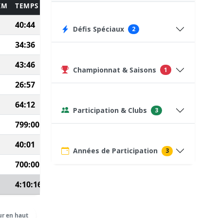
KM
TEMPS
POINTS
40:44
335
Défis Spéciaux
2
34:36
380
43:46
461
Championnat & Saisons
1
26:57
487
64:12
75
(Course type P)
Participation & Clubs
3
799:00
20
(Autre dist. ⇒
20
)
40:01
327
Années de Participation
3
700:00
75
(Course type P)
4:10:16
Voir détails
r en haut