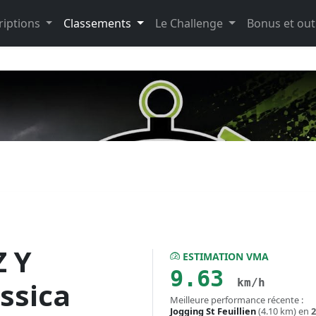
riptions
Classements
Le Challenge
Bonus et out
 Y
ESTIMATION VMA
9.63
km/h
ssica
Meilleure performance récente :
Jogging St Feuillien
(4.10 km) en
2