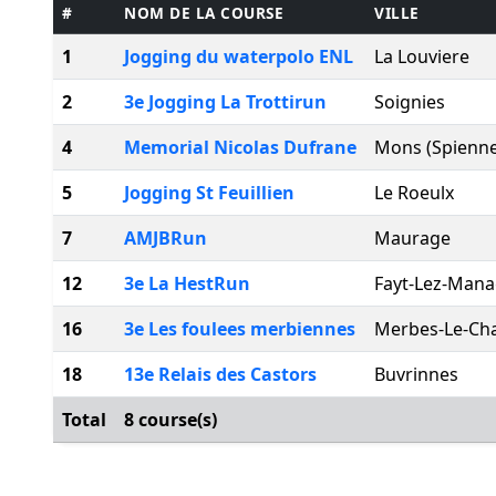
#
NOM DE LA COURSE
VILLE
1
Jogging du waterpolo ENL
La Louviere
2
3e Jogging La Trottirun
Soignies
4
Memorial Nicolas Dufrane
Mons (Spienne
5
Jogging St Feuillien
Le Roeulx
7
AMJBRun
Maurage
12
3e La HestRun
Fayt-Lez-Man
16
3e Les foulees merbiennes
Merbes-Le-Ch
18
13e Relais des Castors
Buvrinnes
Total
8 course(s)