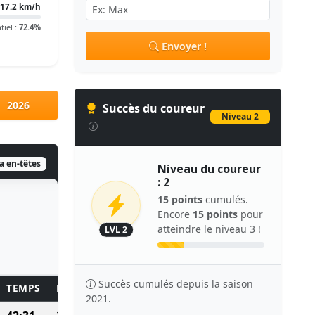
17.2 km/h
tiel :
72.4%
Envoyer !
2026
Succès du coureur
Niveau 2
ia en-têtes
Niveau du coureur
: 2
15 points
cumulés.
Encore
15 points
pour
atteindre le niveau 3 !
LVL 2
Succès cumulés depuis la saison
TEMPS
POINTS
2021.