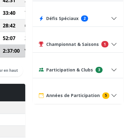
42:31
257
33:40
705
Défis Spéciaux
2
28:42
670
52:07
261
Championnat & Saisons
1
2:37:00
Voir détails
Participation & Clubs
3
r en haut
Années de Participation
5