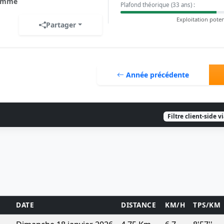
omme
Plafond théorique (33 ans) :
Exploitation poten
Partager
Année précédente
Filtre client-side v
DATE
DISTANCE
KM/H
TPS/KM