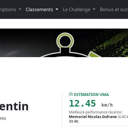
riptions
Classements
Le Challenge
Bonus et out
ESTIMATION VMA
12.45
entin
km/h
Meilleure performance récente :
Memorial Nicolas Dufrane
(6.40 
nts
33:40
.