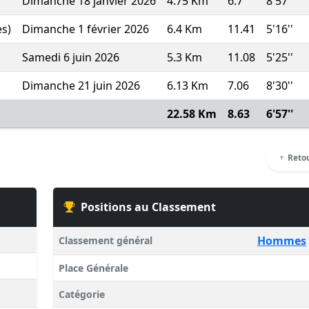
Dimanche 18 janvier 2026
4.75 Km
6.7
8'57''
s)
Dimanche 1 février 2026
6.4 Km
11.41
5'16''
Samedi 6 juin 2026
5.3 Km
11.08
5'25''
Dimanche 21 juin 2026
6.13 Km
7.06
8'30''
22.58 Km
8.63
6'57''
Retou
Positions au Classement
Hommes
Classement général
Place Générale
Catégorie