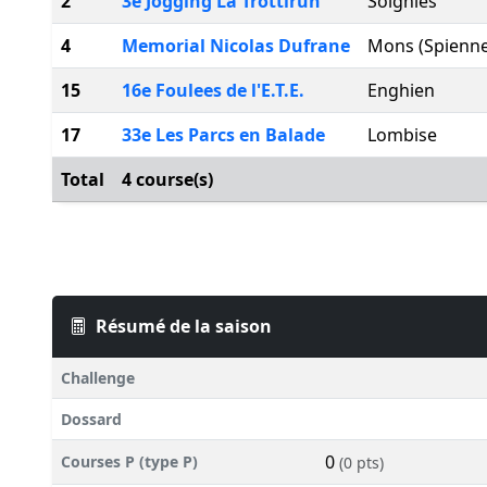
2
3e Jogging La Trottirun
Soignies
4
Memorial Nicolas Dufrane
Mons (Spienne
15
16e Foulees de l'E.T.E.
Enghien
17
33e Les Parcs en Balade
Lombise
Total
4 course(s)
Résumé de la saison
Challenge
Dossard
0
Courses P (type P)
(0 pts)