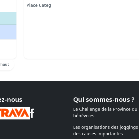
Place Categ
 haut
ez-nous
Qui sommes-nous ?
Le Challenge de la Province du
bénévoles.
Les organisations des joggings 
des causes importantes.