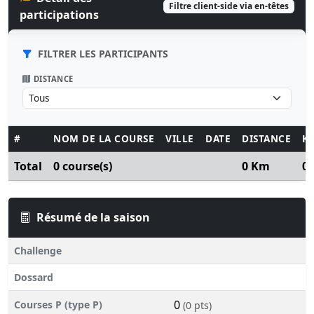
Filtre client-side via en-têtes
participations
FILTRER LES PARTICIPANTS
DISTANCE
#
NOM DE LA COURSE
VILLE
DATE
DISTANCE
K
Total
0 course(s)
0 Km
0
Résumé de la saison
Challenge
Dossard
0
Courses P (type P)
(0 pts)