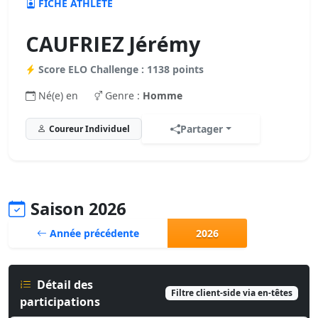
FICHE ATHLÈTE
CAUFRIEZ Jérémy
Score ELO Challenge : 1138 points
Né(e) en
Genre :
Homme
Partager
Coureur Individuel
Saison 2026
Année précédente
2026
Détail des
Filtre client-side via en-têtes
participations