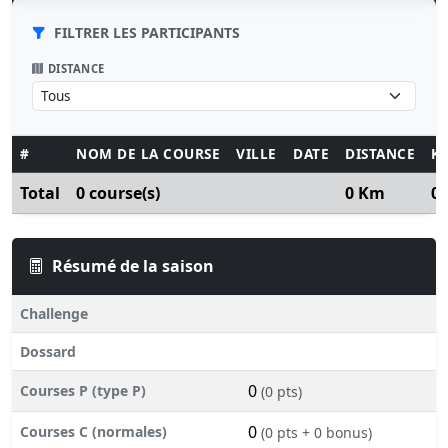
FILTRER LES PARTICIPANTS
DISTANCE
#
NOM DE LA COURSE
VILLE
DATE
DISTANCE
K
Total
0 course(s)
0 Km
0
Résumé de la saison
Challenge
Dossard
0
Courses P (type P)
(0 pts)
0
Courses C (normales)
(0 pts + 0 bonus)