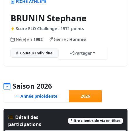
FICHE ATHLÈTE
BRUNIN Stephane
Score ELO Challenge : 1571 points
Né(e) en
1992
Genre :
Homme
Partager
Coureur Individuel
Saison 2026
Année précédente
2026
Détail des
Filtre client-side via en-têtes
participations