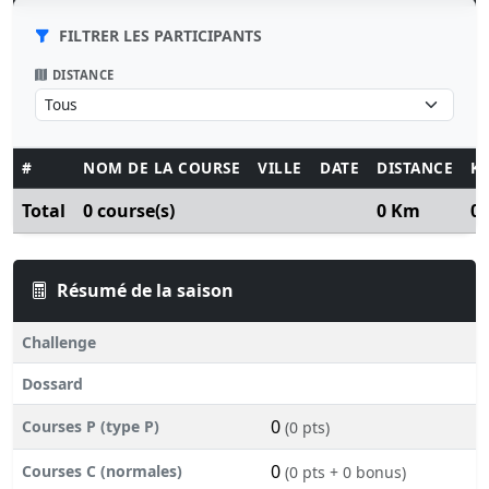
FILTRER LES PARTICIPANTS
DISTANCE
#
NOM DE LA COURSE
VILLE
DATE
DISTANCE
K
Total
0 course(s)
0 Km
0
Résumé de la saison
Challenge
Dossard
0
Courses P (type P)
(0 pts)
0
Courses C (normales)
(0 pts + 0 bonus)