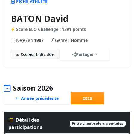
FICHE ATHLÈTE
BATON David
Score ELO Challenge : 1391 points
Né(e) en
1987
Genre :
Homme
Partager
Coureur Individuel
Saison 2026
Année précédente
2026
Détail des
Filtre client-side via en-têtes
participations