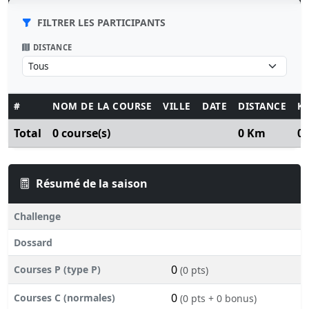
FILTRER LES PARTICIPANTS
DISTANCE
#
NOM DE LA COURSE
VILLE
DATE
DISTANCE
K
Total
0 course(s)
0 Km
0
Résumé de la saison
Challenge
Dossard
0
Courses P (type P)
(0 pts)
0
Courses C (normales)
(0 pts + 0 bonus)