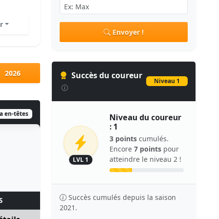
r
Envoyer !
2026
Succès du coureur
Niveau 1
ia en-têtes
Niveau du coureur
: 1
3 points
cumulés.
Encore
7 points
pour
atteindre le niveau 2 !
LVL 1
Succès cumulés depuis la saison
S
2021.