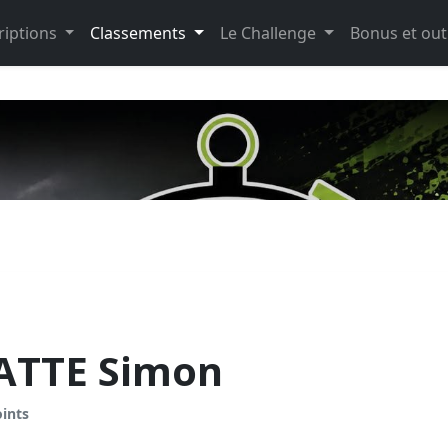
riptions
Classements
Le Challenge
Bonus et out
ATTE Simon
oints