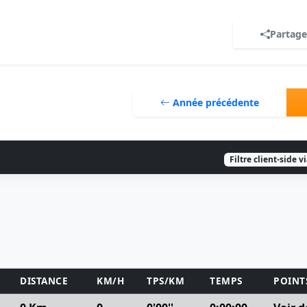
Partage
Année précédente
Filtre client-side v
DISTANCE
KM/H
TPS/KM
TEMPS
POINT