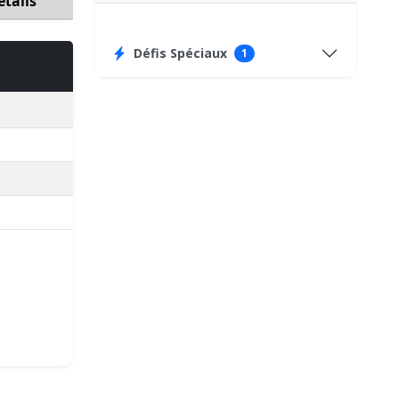
étails
Défis Spéciaux
1