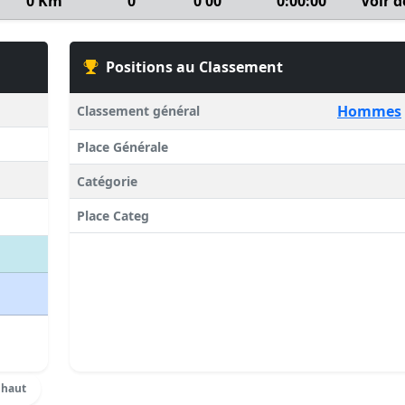
0 Km
0
0'00''
0:00:00
Voir d
Positions au Classement
Hommes
Classement général
Place Générale
Catégorie
Place Categ
 haut