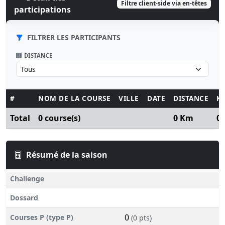
Filtre client-side via en-têtes
participations
FILTRER LES PARTICIPANTS
DISTANCE
#
NOM DE LA COURSE
VILLE
DATE
DISTANCE
K
Total
0 course(s)
0 Km
0
Résumé de la saison
Challenge
Dossard
0
Courses P (type P)
(0 pts)