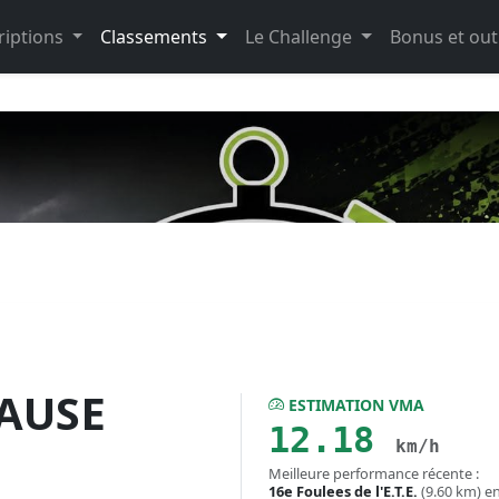
riptions
Classements
Le Challenge
Bonus et out
AUSE
ESTIMATION VMA
12.18
km/h
Meilleure performance récente :
16e Foulees de l'E.T.E.
(9.60 km) e