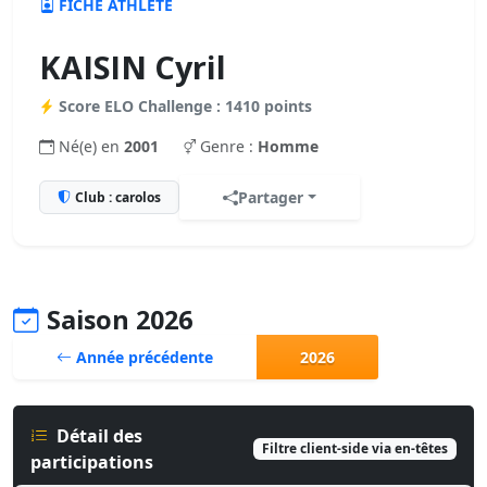
FICHE ATHLÈTE
KAISIN Cyril
Score ELO Challenge : 1410 points
Né(e) en
2001
Genre :
Homme
Partager
Club : carolos
Saison 2026
Année précédente
2026
Détail des
Filtre client-side via en-têtes
participations