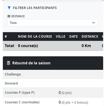
FILTRER LES PARTICIPANTS
DISTANCE
#
NOM DE LA COURSE
VILLE
DATE
DISTANCE
K
Total
0 course(s)
0 Km
0
Résumé de la saison
Challenge
Dossard
0
Courses P (type P)
(0 pts)
0
Courses C (normales)
(0 pts + 0 bonus)