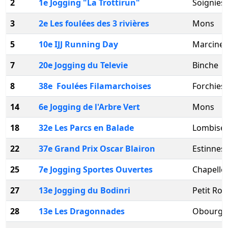
2
1e Jogging "La Trottirun"
Soignies
3
2e Les foulées des 3 rivières
Mons
5
10e IJJ Running Day
Marcinel
7
20e Jogging du Televie
Binche
8
38e Foulées Filamarchoises
Forchies
14
6e Jogging de l'Arbre Vert
Mons
18
32e Les Parcs en Balade
Lombise
22
37e Grand Prix Oscar Blairon
Estinnes
25
7e Jogging Sportes Ouvertes
Chapelle
27
13e Jogging du Bodinri
Petit Roe
28
13e Les Dragonnades
Obourg