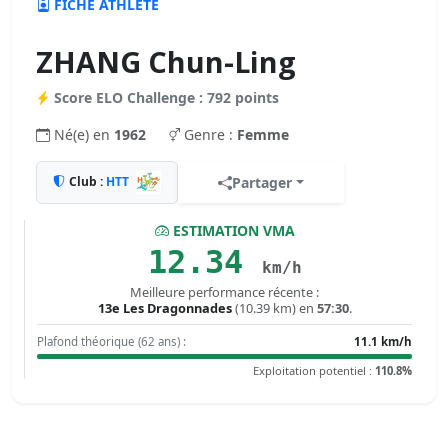
FICHE ATHLÈTE
ZHANG Chun-Ling
Score ELO Challenge : 792 points
Né(e) en
1962
Genre :
Femme
Club :
HTT
Partager
ESTIMATION VMA
12.34
km/h
Meilleure performance récente :
13e Les Dragonnades
(10.39 km) en
57:30
.
Plafond théorique (62 ans) :
11.1 km/h
Exploitation potentiel :
110.8%