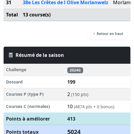
31
38e Les Crêtes de l Olive Morlanwelz
Morlanw
Total
13 course(s)
Retour en haut
Résumé de la saison
Challenge
2024G
199
Dossard
2
Courses P (type P)
(150 pts)
10
Courses C (normales)
(4874 pts + 0 bonus)
Points à améliorer
413
5024
Points totaux