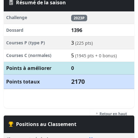
Résumé de la saison
Challenge
2023P
1396
Dossard
3
Courses P (type P)
(225 pts)
5
Courses C (normales)
(1945 pts + 0 bonus)
Points à améliorer
0
2170
Points totaux
Retour en haut
Positions au Classement