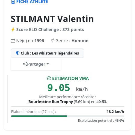
FICHE ATHLÈTE
STILMANT Valentin
Score ELO Challenge : 873 points
Né(e) en
1996
Genre :
Homme
Club : Les whisteurs légendaires
Partager
ESTIMATION VMA
9.05
km/h
Meilleure performance récente :
Bourlettine Run Trophy
(5.69 km) en
40:53
.
Plafond théorique (27 ans) :
18.2 km/h
Exploitation potentiel :
49.6%