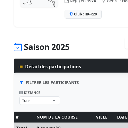
Né(e) en
1974
Genre :
H
Club : HK-R20
Saison 2025
Détail des participations
FILTRER LES PARTICIPANTS
DISTANCE
#
NOM DE LA COURSE
VILLE
DATE