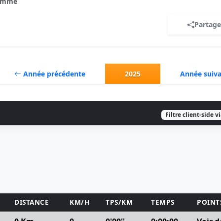
omme
Partage
Année précédente
2025
Année suiv
Filtre client-side v
DISTANCE
KM/H
TPS/KM
TEMPS
POINT