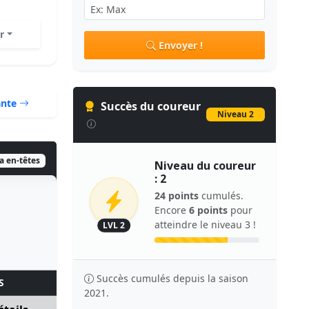
r
Envoyer !
ante
Succès du coureur
Niveau 2
ia en-têtes
Niveau du coureur
: 2
24 points
cumulés.
Encore
6 points
pour
atteindre le niveau 3 !
LVL 2
Succès cumulés depuis la saison
S
2021.