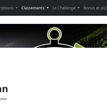
riptions
Classements
Le Challenge
Bonus et out
hn
oints