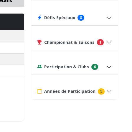
étails
Défis Spéciaux
3
Championnat & Saisons
1
Participation & Clubs
6
Années de Participation
5