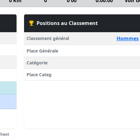
0 Km
0
0'00''
0:00:00
Voir d
Positions au Classement
Hommes
Classement général
Place Générale
Catégorie
Place Categ
 haut