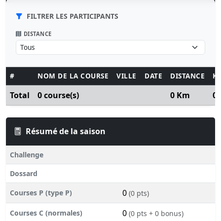
FILTRER LES PARTICIPANTS
DISTANCE
#
NOM DE LA COURSE
VILLE
DATE
DISTANCE
K
Total
0 course(s)
0 Km
0
Résumé de la saison
Challenge
Dossard
0
Courses P (type P)
(0 pts)
0
Courses C (normales)
(0 pts + 0 bonus)