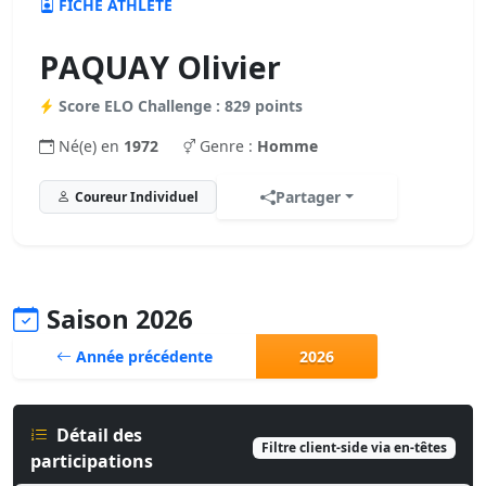
FICHE ATHLÈTE
PAQUAY Olivier
Score ELO Challenge : 829 points
Né(e) en
1972
Genre :
Homme
Partager
Coureur Individuel
Saison 2026
Année précédente
2026
Détail des
Filtre client-side via en-têtes
participations