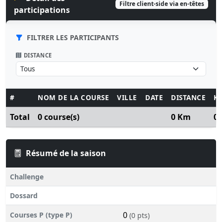
Filtre client-side via en-têtes
participations
FILTRER LES PARTICIPANTS
DISTANCE
#
NOM DE LA COURSE
VILLE
DATE
DISTANCE
K
Total
0 course(s)
0 Km
0
Résumé de la saison
Challenge
Dossard
0
Courses P (type P)
(0 pts)