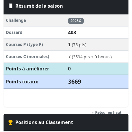
Résumé de la saison
Challenge
2025G
408
Dossard
1
Courses P (type P)
(75 pts)
7
Courses C (normales)
(3594 pts + 0 bonus)
Points à améliorer
0
3669
Points totaux
Retour en haut
Positions au Classement