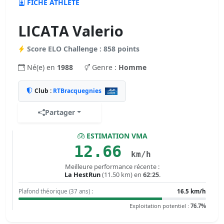
FICHE ATHLÈTE
LICATA Valerio
Score ELO Challenge : 858 points
Né(e) en
1988
Genre :
Homme
Club :
RTBracquegnies
Partager
ESTIMATION VMA
12.66
km/h
Meilleure performance récente :
La HestRun
(11.50 km) en
62:25
.
Plafond théorique (37 ans) :
16.5 km/h
Exploitation potentiel :
76.7%