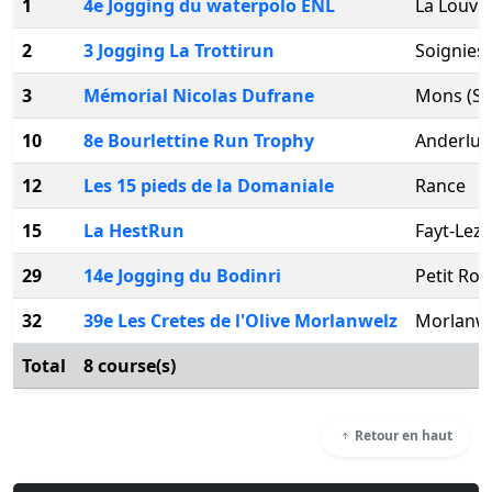
1
4e Jogging du waterpolo ENL
La Louvi
2
3 Jogging La Trottirun
Soignies
3
Mémorial Nicolas Dufrane
Mons (Sp
10
8e Bourlettine Run Trophy
Anderlue
12
Les 15 pieds de la Domaniale
Rance
15
La HestRun
Fayt-Lez
29
14e Jogging du Bodinri
Petit Roe
32
39e Les Cretes de l'Olive Morlanwelz
Morlanw
Total
8 course(s)
Retour en haut