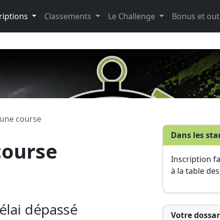
riptions
Classements
Le Challenge
Bonus et out
 une course
Dans les sta
course
Inscription f
à la table de
Délai dépassé
Votre dossar