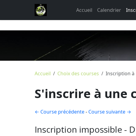
Accueil
Calendrier
Insc
Accueil
Choix des courses
Inscription à
S'inscrire à une 
← Course précédente
-
Course suivante →
Inscription impossible - 