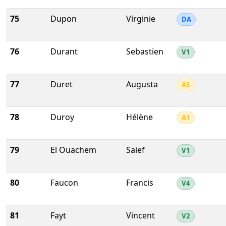
75
Dupon
Virginie
DA
76
Durant
Sebastien
V1
77
Duret
Augusta
A5
78
Duroy
Hélène
A1
79
El Ouachem
Saief
V1
80
Faucon
Francis
V4
81
Fayt
Vincent
V2