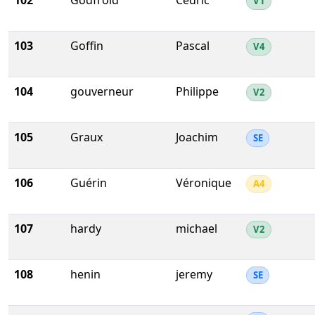
102
Godfroid
Cédric
V1
103
Goffin
Pascal
V4
104
gouverneur
Philippe
V2
105
Graux
Joachim
SE
106
Guérin
Véronique
A4
107
hardy
michael
V2
108
henin
jeremy
SE