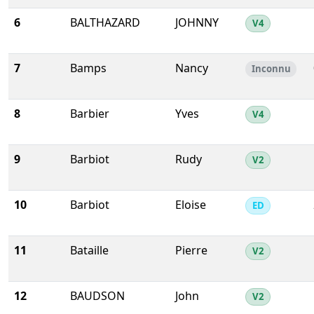
6
BALTHAZARD
JOHNNY
V4
7
Bamps
Nancy
Inconnu
8
Barbier
Yves
V4
9
Barbiot
Rudy
V2
10
Barbiot
Eloise
ED
11
Bataille
Pierre
V2
12
BAUDSON
John
V2