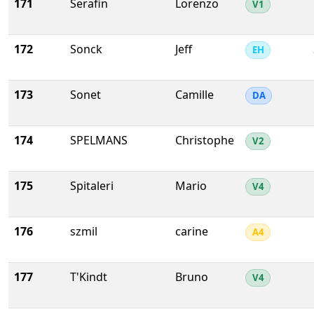
171
Serafin
Lorenzo
V1
172
Sonck
Jeff
EH
173
Sonet
Camille
DA
174
SPELMANS
Christophe
V2
175
Spitaleri
Mario
V4
176
szmil
carine
A4
177
T'Kindt
Bruno
V4