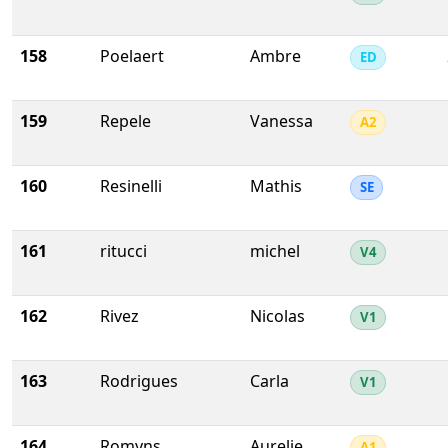
158
Poelaert
Ambre
ED
159
Repele
Vanessa
A2
160
Resinelli
Mathis
SE
161
ritucci
michel
V4
162
Rivez
Nicolas
V1
163
Rodrigues
Carla
V1
164
Romyns
Aurelie
A1