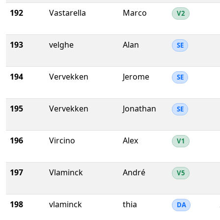
192
Vastarella
Marco
V2
193
velghe
Alan
SE
194
Vervekken
Jerome
SE
195
Vervekken
Jonathan
SE
196
Vircino
Alex
V1
197
Vlaminck
André
V5
198
vlaminck
thia
DA