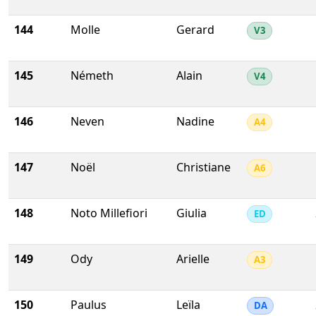
144
Molle
Gerard
V3
145
Németh
Alain
V4
146
Neven
Nadine
A4
147
Noël
Christiane
A6
148
Noto Millefiori
Giulia
ED
149
Ody
Arielle
A3
150
Paulus
Leïla
DA