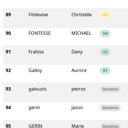
89
Fitdevoie
Christelle
A2
90
FONTESSE
MICHAEL
V4
91
Frahtia
Dany
V2
92
Galloy
Aurore
V1
93
galouzis
petros
Inconnu
94
gerin
jason
Inconnu
95
GERIN
Marie
Inconnu