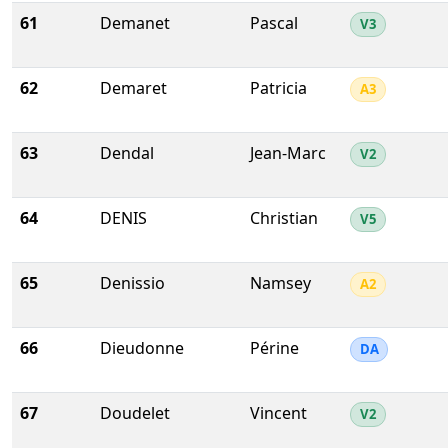
61
Demanet
Pascal
V3
62
Demaret
Patricia
A3
63
Dendal
Jean-Marc
V2
64
DENIS
Christian
V5
65
Denissio
Namsey
A2
66
Dieudonne
Périne
DA
67
Doudelet
Vincent
V2