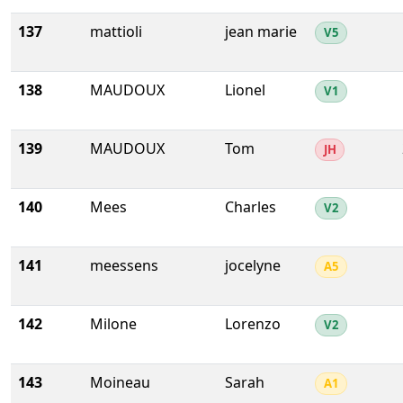
137
mattioli
jean marie
V5
138
MAUDOUX
Lionel
V1
139
MAUDOUX
Tom
JH
140
Mees
Charles
V2
141
meessens
jocelyne
A5
142
Milone
Lorenzo
V2
143
Moineau
Sarah
A1