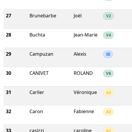
27
Brunebarbe
Joël
V2
28
Buchta
Jean-Marie
V4
29
Campuzan
Alexis
SE
30
CANIVET
ROLAND
V6
31
Carlier
Véronique
A3
32
Caron
Fabienne
A3
33
casizzi
caroline
A2