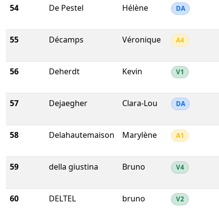
54
De Pestel
Hélène
DA
55
Décamps
Véronique
A4
56
Deherdt
Kevin
V1
57
Dejaegher
Clara-Lou
DA
58
Delahautemaison
Marylène
A1
59
della giustina
Bruno
V4
60
DELTEL
bruno
V2