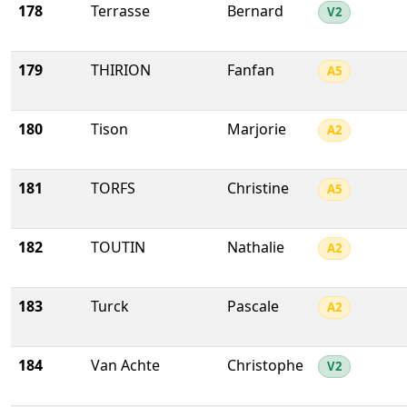
178
Terrasse
Bernard
V2
179
THIRION
Fanfan
A5
180
Tison
Marjorie
A2
181
TORFS
Christine
A5
182
TOUTIN
Nathalie
A2
183
Turck
Pascale
A2
184
Van Achte
Christophe
V2