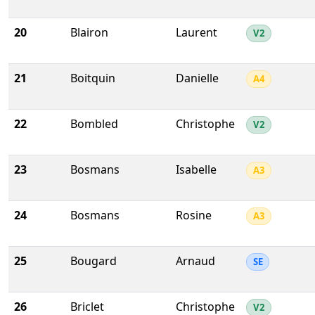
20
Blairon
Laurent
V2
21
Boitquin
Danielle
A4
22
Bombled
Christophe
V2
23
Bosmans
Isabelle
A3
24
Bosmans
Rosine
A3
25
Bougard
Arnaud
SE
26
Briclet
Christophe
V2