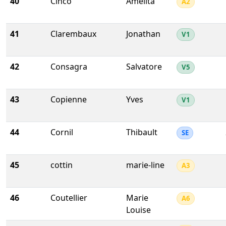
40
Cinco
Amelita
A2
41
Clarembaux
Jonathan
V1
42
Consagra
Salvatore
V5
43
Copienne
Yves
V1
44
Cornil
Thibault
SE
45
cottin
marie-line
A3
46
Coutellier
Marie
A6
Louise