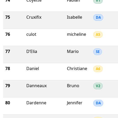
74
Coyette
Fabian
V1
75
Cruxifix
Isabelle
DA
76
culot
micheline
A5
77
D’Elia
Mario
SE
78
Daniel
Christiane
A6
79
Danneaux
Bruno
V2
80
Dardenne
Jennifer
DA