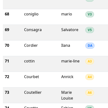
68
coniglio
mario
V3
69
Consagra
Salvatore
V5
70
Cordier
Ilana
DA
71
cottin
marie-line
A3
72
Courbet
Annick
A4
73
Coutellier
Marie
A6
Louise