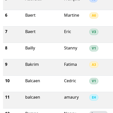
6
Baert
Martine
A6
7
Baert
Eric
V3
8
Bailly
Stanny
V1
9
Bakrim
Fatima
A3
10
Balcaen
Cedric
V1
11
balcaen
amaury
EH