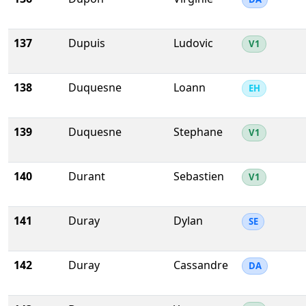
137
Dupuis
Ludovic
V1
138
Duquesne
Loann
EH
139
Duquesne
Stephane
V1
140
Durant
Sebastien
V1
141
Duray
Dylan
SE
142
Duray
Cassandre
DA