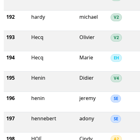
192
hardy
michael
V2
193
Hecq
Olivier
V2
194
Hecq
Marie
EH
195
Henin
Didier
V4
196
henin
jeremy
SE
197
hennebert
adony
SE
198
HOF
Cindy
A2