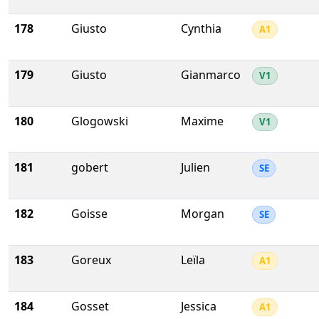
178
Giusto
Cynthia
A1
179
Giusto
Gianmarco
V1
180
Glogowski
Maxime
V1
181
gobert
Julien
SE
182
Goisse
Morgan
SE
183
Goreux
Leïla
A1
184
Gosset
Jessica
A1