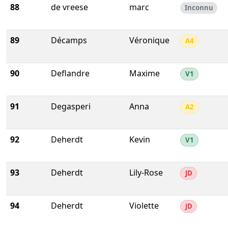
88
de vreese
marc
Inconnu
89
Décamps
Véronique
A4
90
Deflandre
Maxime
V1
91
Degasperi
Anna
A2
92
Deherdt
Kevin
V1
93
Deherdt
Lily-Rose
JD
94
Deherdt
Violette
JD