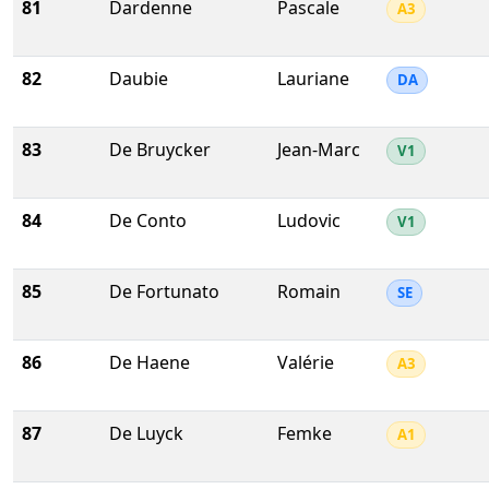
81
Dardenne
Pascale
A3
82
Daubie
Lauriane
DA
83
De Bruycker
Jean-Marc
V1
84
De Conto
Ludovic
V1
85
De Fortunato
Romain
SE
86
De Haene
Valérie
A3
87
De Luyck
Femke
A1