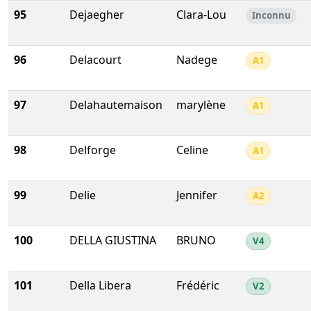
95
Dejaegher
Clara-Lou
Inconnu
96
Delacourt
Nadege
A1
97
Delahautemaison
marylène
A1
98
Delforge
Celine
A1
99
Delie
Jennifer
A2
100
DELLA GIUSTINA
BRUNO
V4
101
Della Libera
Frédéric
V2