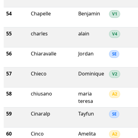
54
Chapelle
Benjamin
V1
55
charles
alain
V4
56
Chiaravalle
Jordan
SE
57
Chieco
Dominique
V2
58
chiusano
maria
A2
teresa
59
Cinaralp
Tayfun
SE
60
Cinco
Amelita
A2