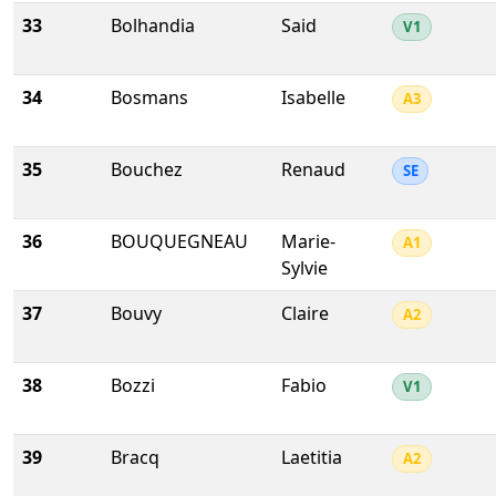
33
Bolhandia
Said
V1
34
Bosmans
Isabelle
A3
35
Bouchez
Renaud
SE
36
BOUQUEGNEAU
Marie-
A1
Sylvie
37
Bouvy
Claire
A2
38
Bozzi
Fabio
V1
39
Bracq
Laetitia
A2