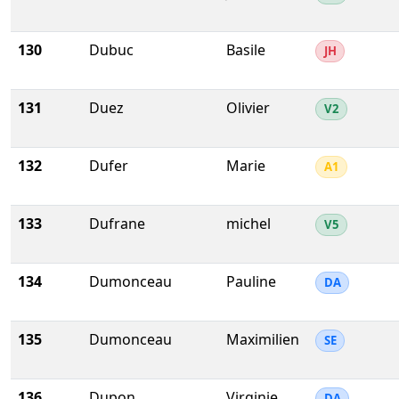
130
Dubuc
Basile
JH
131
Duez
Olivier
V2
132
Dufer
Marie
A1
133
Dufrane
michel
V5
134
Dumonceau
Pauline
DA
135
Dumonceau
Maximilien
SE
136
Dupon
Virginie
DA