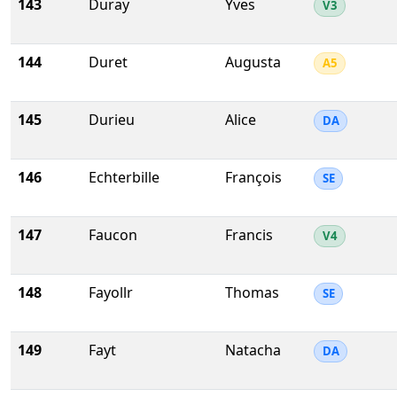
143
Duray
Yves
V3
144
Duret
Augusta
A5
145
Durieu
Alice
DA
146
Echterbille
François
SE
147
Faucon
Francis
V4
148
Fayollr
Thomas
SE
149
Fayt
Natacha
DA