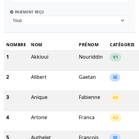
PAIEMENT REÇU
NOMBRE
NOM
PRÉNOM
CATÉGORIE
1
Akkioui
Nouriddin
V1
2
Alibert
Gaetan
SE
3
Anique
Fabienne
A5
4
Artone
Franca
A2
5
Authelet
François
SE