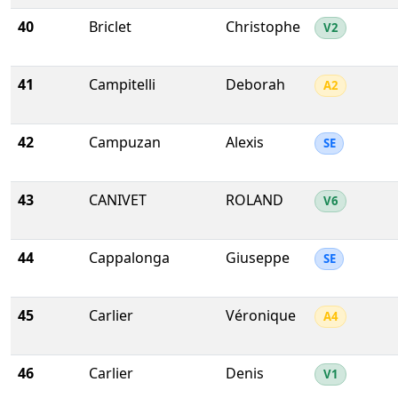
40
Briclet
Christophe
V2
41
Campitelli
Deborah
A2
42
Campuzan
Alexis
SE
43
CANIVET
ROLAND
V6
44
Cappalonga
Giuseppe
SE
45
Carlier
Véronique
A4
46
Carlier
Denis
V1