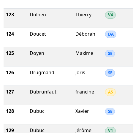
123
Dolhen
Thierry
V4
124
Doucet
Déborah
DA
125
Doyen
Maxime
SE
126
Drugmand
Joris
SE
127
Dubrunfaut
francine
A5
128
Dubuc
Xavier
SE
129
Dubuc
Jérôme
V1