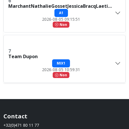
6
MarchantNathalieGossetJessicaBracqLaetitia
A1
2026-08-05 09:15:51
Non
7
Team Dupon
MIX1
2026-08-05 10:59:31
Non
Contact
+32(0)471 80 11 77