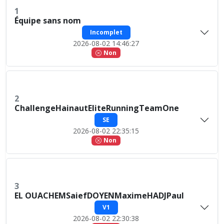
1
Équipe sans nom
Incomplet
2026-08-02 14:46:27
Non
2
ChallengeHainautEliteRunningTeamOne
SE
2026-08-02 22:35:15
Non
3
EL OUACHEMSaiefDOYENMaximeHADJPaul
V1
2026-08-02 22:30:38