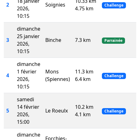
18 janvier
10.33 km
2
Soignies
Challenge
2026,
4.75 km
10:15
dimanche
25 janvier
3
Binche
7.3 km
Parrainée
2026,
10:15
dimanche
1 février
Mons
11.3 km
4
Challenge
2026,
(Spiennes)
6.4 km
10:15
samedi
14 février
10.2 km
5
Le Roeulx
Challenge
2026,
4.1 km
15:00
dimanche
Forchies-