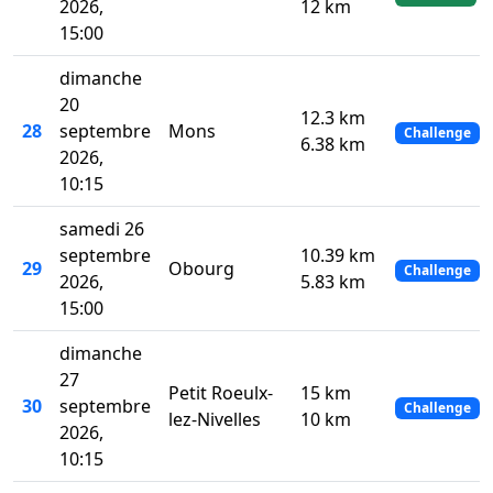
2026,
12 km
15:00
dimanche
20
12.3 km
28
septembre
Mons
Challenge
6.38 km
2026,
10:15
samedi 26
septembre
10.39 km
29
Obourg
Challenge
2026,
5.83 km
15:00
dimanche
27
Petit Roeulx-
15 km
30
septembre
Challenge
lez-Nivelles
10 km
2026,
10:15