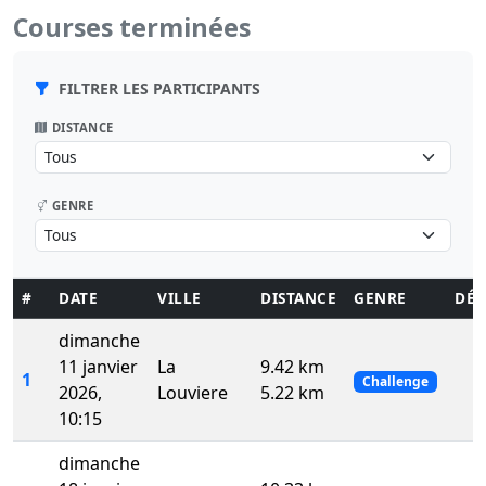
Courses terminées
FILTRER LES PARTICIPANTS
DISTANCE
GENRE
#
DATE
VILLE
DISTANCE
GENRE
DÉT
dimanche
11 janvier
La
9.42 km
1
Challenge
2026,
Louviere
5.22 km
10:15
dimanche