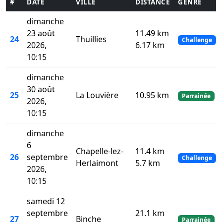
#
DATE
VILLE
DISTANCE
GENRE
dimanche
23 août
11.49 km
24
Thuillies
Challenge
2026,
6.17 km
10:15
dimanche
30 août
25
La Louvière
10.95 km
Parrainée
2026,
10:15
dimanche
6
Chapelle-lez-
11.4 km
26
septembre
Challenge
Herlaimont
5.7 km
2026,
10:15
samedi 12
septembre
21.1 km
27
Binche
Parrainée