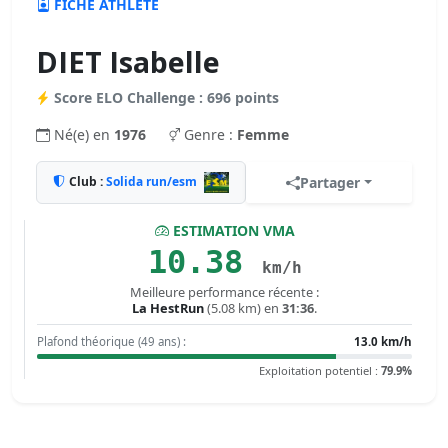
FICHE ATHLÈTE
DIET Isabelle
Score ELO Challenge : 696 points
Né(e) en
1976
Genre :
Femme
Club :
Solida run/esm
Partager
ESTIMATION VMA
10.38
km/h
Meilleure performance récente :
La HestRun
(5.08 km) en
31:36
.
Plafond théorique (49 ans) :
13.0 km/h
Exploitation potentiel :
79.9%