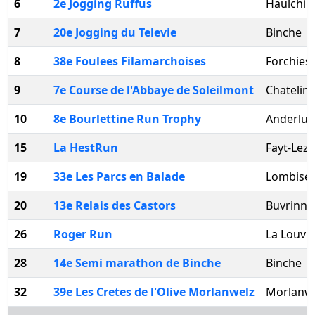
6
2e Jogging Ruffus
Haulchin
7
20e Jogging du Televie
Binche
8
38e Foulees Filamarchoises
Forchies
9
7e Course de l'Abbaye de Soleilmont
Chatelin
10
8e Bourlettine Run Trophy
Anderlue
15
La HestRun
Fayt-Lez
19
33e Les Parcs en Balade
Lombise
20
13e Relais des Castors
Buvrinne
26
Roger Run
La Louvi
28
14e Semi marathon de Binche
Binche
32
39e Les Cretes de l'Olive Morlanwelz
Morlanw