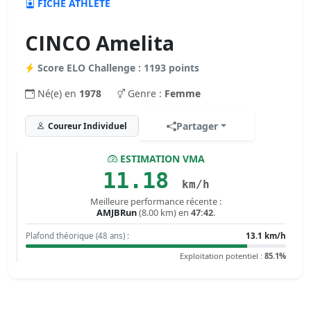
FICHE ATHLÈTE
CINCO Amelita
Score ELO Challenge : 1193 points
Né(e) en
1978
Genre :
Femme
Partager
Coureur Individuel
ESTIMATION VMA
11.18
km/h
Meilleure performance récente :
AMJBRun
(8.00 km) en
47:42
.
Plafond théorique (48 ans) :
13.1 km/h
Exploitation potentiel :
85.1%