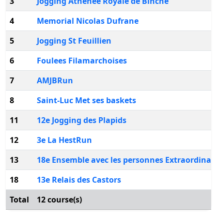
3
Jogging Athenee Royale de Binche
4
Memorial Nicolas Dufrane
5
Jogging St Feuillien
6
Foulees Filamarchoises
7
AMJBRun
8
Saint-Luc Met ses baskets
11
12e Jogging des Plapids
12
3e La HestRun
13
18e Ensemble avec les personnes Extraordinai
18
13e Relais des Castors
Total
12 course(s)