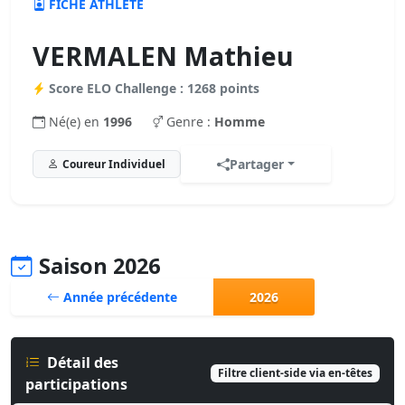
FICHE ATHLÈTE
VERMALEN Mathieu
Score ELO Challenge : 1268 points
Né(e) en
1996
Genre :
Homme
Partager
Coureur Individuel
Saison 2026
Année précédente
2026
Détail des
Filtre client-side via en-têtes
participations