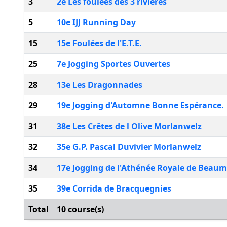
3
2e Les foulées des 3 rivières
5
10e IJJ Running Day
15
15e Foulées de l'E.T.E.
25
7e Jogging Sportes Ouvertes
28
13e Les Dragonnades
29
19e Jogging d'Automne Bonne Espérance.
31
38e Les Crêtes de l Olive Morlanwelz
32
35e G.P. Pascal Duvivier Morlanwelz
34
17e Jogging de l'Athénée Royale de Beau
35
39e Corrida de Bracquegnies
Total
10 course(s)