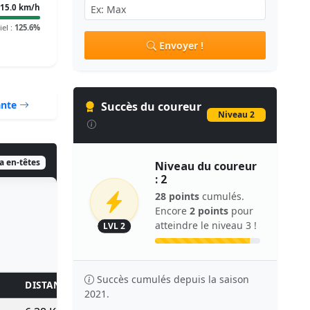
15.0 km/h
iel :
125.6%
Envoyer !
ante
Succès du coureur
Niveau 2
ia en-têtes
Niveau du coureur
: 2
28 points
cumulés.
Encore
2 points
pour
atteindre le niveau 3 !
LVL 2
Succès cumulés depuis la saison
DISTANCE
KM/H
TPS/KM
TEMPS
POINTS
2021.