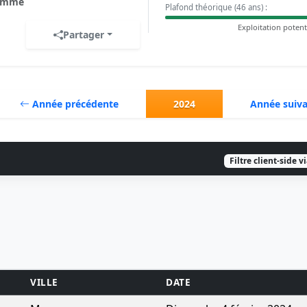
omme
Plafond théorique (46 ans) :
Exploitation potent
Partager
Année précédente
2024
Année suiv
Filtre client-side v
VILLE
DATE