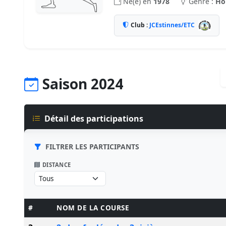
Né(e) en
1978
Genre :
H
Club :
JCEstinnes/ETC
Saison 2024
Détail des participations
FILTRER LES PARTICIPANTS
DISTANCE
#
NOM DE LA COURSE