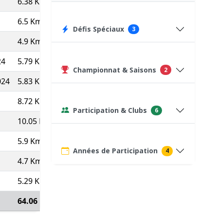
6.38 Km
10.52
5'42''
36:23
649
6.5 Km
14.09
4'16''
27:41
75
(Course type P)
Défis Spéciaux
3
4.9 Km
9.88
6'04''
29:45
535
24
5.79 Km
16.41
3'39''
21:10
953
Championnat & Saisons
2
024
5.83 Km
17.25
3'29''
20:17
982
8.72 Km
16.02
3'45''
32:39
75
(Course type P)
Participation & Clubs
6
10.05 Km
16.54
3'38''
36:27
75
(Course type P)
5.9 Km
16.72
3'35''
21:10
966
Années de Participation
4
4.7 Km
16.05
3'44''
17:34
935
5.29 Km
9.86
6'05''
32:12
580
64.06 Km
13.96
4'18''
4:35:18
Voir détails