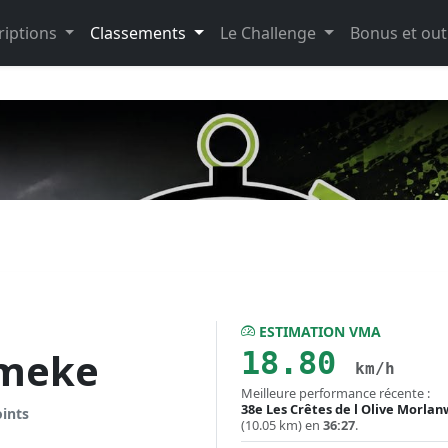
riptions
Classements
Le Challenge
Bonus et out
ESTIMATION VMA
meke
18.80
km/h
Meilleure performance récente :
38e Les Crêtes de l Olive Morlan
oints
(10.05 km) en
36:27
.