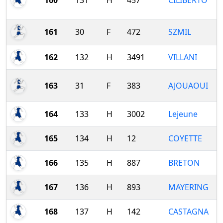
160
131
H
457
CILIBERTO
161
30
F
472
SZMIL
162
132
H
3491
VILLANI
163
31
F
383
AJOUAOUI
164
133
H
3002
Lejeune
165
134
H
12
COYETTE
166
135
H
887
BRETON
167
136
H
893
MAYERING
168
137
H
142
CASTAGNA