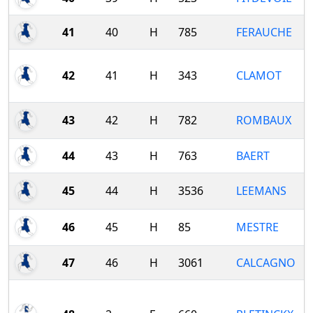
41
40
H
785
FERAUCHE
42
41
H
343
CLAMOT
43
42
H
782
ROMBAUX
44
43
H
763
BAERT
45
44
H
3536
LEEMANS
46
45
H
85
MESTRE
47
46
H
3061
CALCAGNO