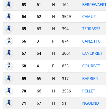
63
61
H
162
BERREWAERTS
64
62
H
3549
CAMUT
65
63
H
394
TERRASSE
66
3
F
874
CANZITTU
67
64
H
3001
LANCKRIET
68
4
F
835
COURBET
69
65
H
317
BARBIER
70
66
H
3556
PELLET
71
67
H
91
NGUEND