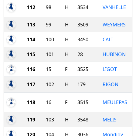
112
98
H
3534
VANHELLE
113
99
H
3509
WEYMERS
114
100
H
3450
CALI
115
101
H
28
HUBINON
116
15
F
3525
LIGOT
117
102
H
179
RIGON
118
16
F
3515
MEULEPAS
119
103
H
3548
MELIS
120
104
H
3036
Mondjoy