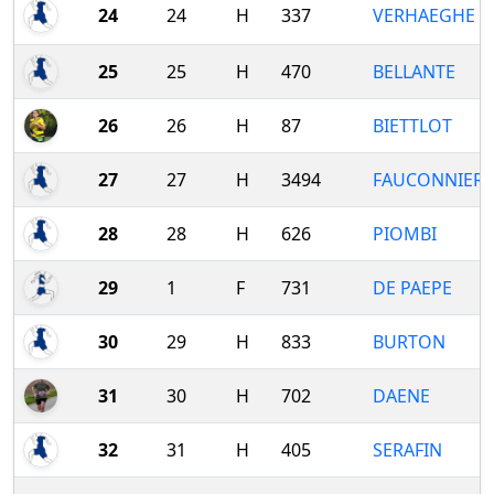
24
24
H
337
VERHAEGHE
25
25
H
470
BELLANTE
26
26
H
87
BIETTLOT
27
27
H
3494
FAUCONNIER
28
28
H
626
PIOMBI
29
1
F
731
DE PAEPE
30
29
H
833
BURTON
31
30
H
702
DAENE
32
31
H
405
SERAFIN