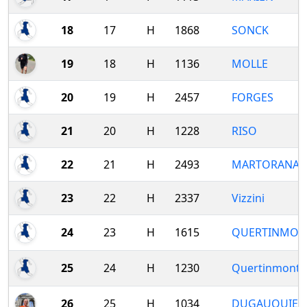
18
17
H
1868
SONCK
19
18
H
1136
MOLLE
20
19
H
2457
FORGES
21
20
H
1228
RISO
22
21
H
2493
MARTORANA
23
22
H
2337
Vizzini
24
23
H
1615
QUERTINMON
25
24
H
1230
Quertinmont
26
25
H
1034
DUGAUQUIER