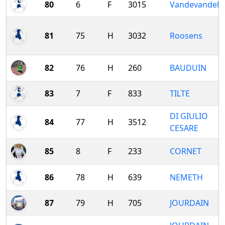
80
6
F
3015
Vandevandel
81
75
H
3032
Roosens
82
76
H
260
BAUDUIN
83
7
F
833
TILTE
DI GIULIO
84
77
H
3512
CESARE
85
8
F
233
CORNET
86
78
H
639
NEMETH
87
79
H
705
JOURDAIN