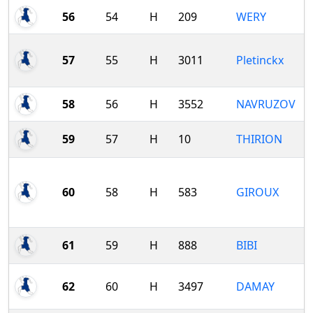
56
54
H
209
WERY
57
55
H
3011
Pletinckx
58
56
H
3552
NAVRUZOV
59
57
H
10
THIRION
60
58
H
583
GIROUX
61
59
H
888
BIBI
62
60
H
3497
DAMAY