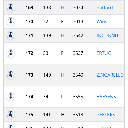
169
138
H
3034
Battard
170
32
F
3013
Wins
171
139
H
3542
INCONNU
172
33
F
3537
ERTUG
173
140
H
3540
ZINGARELLO
174
34
F
3555
BAEYENS
175
141
H
3513
PEETERS