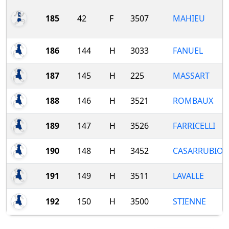
185
42
F
3507
MAHIEU
186
144
H
3033
FANUEL
187
145
H
225
MASSART
188
146
H
3521
ROMBAUX
189
147
H
3526
FARRICELLI
190
148
H
3452
CASARRUBIOS
191
149
H
3511
LAVALLE
192
150
H
3500
STIENNE