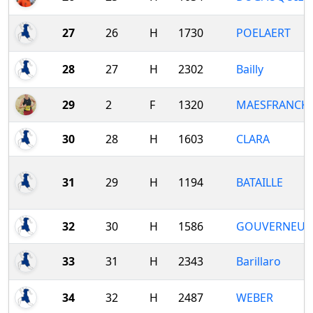
27
26
H
1730
POELAERT
28
27
H
2302
Bailly
29
2
F
1320
MAESFRANCK
30
28
H
1603
CLARA
31
29
H
1194
BATAILLE
32
30
H
1586
GOUVERNEUR
33
31
H
2343
Barillaro
34
32
H
2487
WEBER