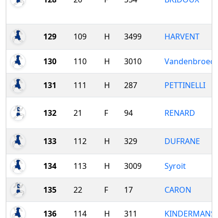
129
109
H
3499
HARVENT
130
110
H
3010
Vandenbroec
131
111
H
287
PETTINELLI
132
21
F
94
RENARD
133
112
H
329
DUFRANE
134
113
H
3009
Syroit
135
22
F
17
CARON
136
114
H
311
KINDERMANS