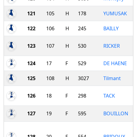
121
105
H
178
YUMUSAK
122
106
H
245
BAILLY
123
107
H
530
RICKER
124
17
F
529
DE HAENE
125
108
H
3027
Tilmant
126
18
F
298
TACK
127
19
F
595
BOUILLON
128
20
F
554
BRIDOUX