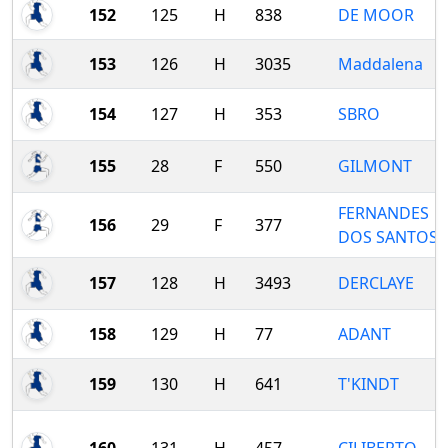
152
125
H
838
DE MOOR
153
126
H
3035
Maddalena
154
127
H
353
SBRO
155
28
F
550
GILMONT
FERNANDES
156
29
F
377
DOS SANTOS
157
128
H
3493
DERCLAYE
158
129
H
77
ADANT
159
130
H
641
T'KINDT