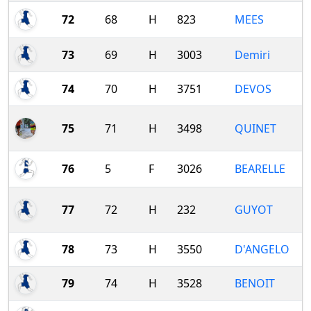
72
68
H
823
MEES
73
69
H
3003
Demiri
74
70
H
3751
DEVOS
75
71
H
3498
QUINET
76
5
F
3026
BEARELLE
77
72
H
232
GUYOT
78
73
H
3550
D'ANGELO
79
74
H
3528
BENOIT