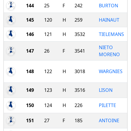
144
25
F
242
BURTON
145
120
H
259
HAINAUT
146
121
H
3532
TIELEMANS
NIETO
147
26
F
3541
MORENO
148
122
H
3018
WARGNIES
149
123
H
3516
LISON
150
124
H
226
PILETTE
151
27
F
185
ANTOINE