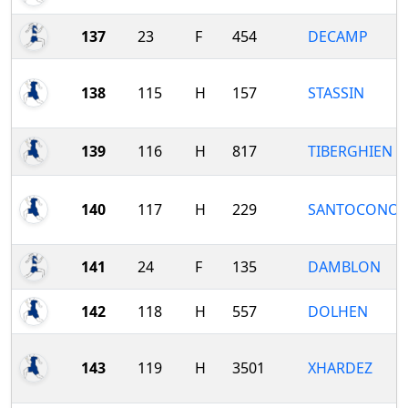
137
23
F
454
DECAMP
138
115
H
157
STASSIN
139
116
H
817
TIBERGHIEN
140
117
H
229
SANTOCONO
141
24
F
135
DAMBLON
142
118
H
557
DOLHEN
143
119
H
3501
XHARDEZ