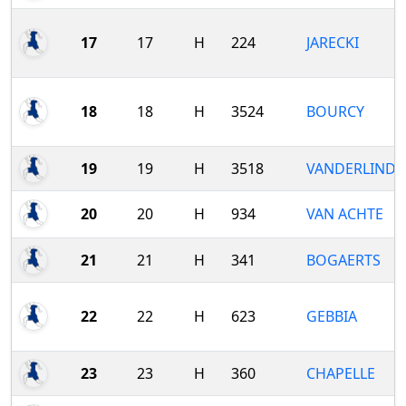
17
17
H
224
JARECKI
18
18
H
3524
BOURCY
19
19
H
3518
VANDERLINDE
20
20
H
934
VAN ACHTE
21
21
H
341
BOGAERTS
22
22
H
623
GEBBIA
23
23
H
360
CHAPELLE