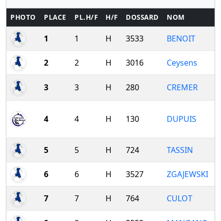
PHOTO
PLACE
PL.H/F
H/F
DOSSARD
NOM
1
1
H
3533
BENOIT
2
2
H
3016
Ceysens
3
3
H
280
CREMER
4
4
H
130
DUPUIS
5
5
H
724
TASSIN
6
6
H
3527
ZGAJEWSKI
7
7
H
764
CULOT