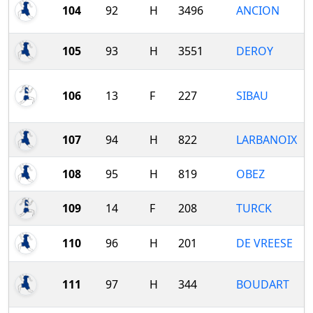
104
92
H
3496
ANCION
105
93
H
3551
DEROY
106
13
F
227
SIBAU
107
94
H
822
LARBANOIX
108
95
H
819
OBEZ
109
14
F
208
TURCK
110
96
H
201
DE VREESE
111
97
H
344
BOUDART