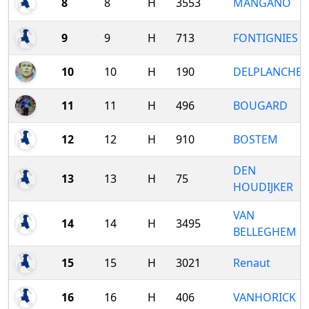
8
8
H
3553
MANGANO
9
9
H
713
FONTIGNIES
10
10
H
190
DELPLANCHE
11
11
H
496
BOUGARD
12
12
H
910
BOSTEM
DEN
13
13
H
75
HOUDIJKER
VAN
14
14
H
3495
BELLEGHEM
15
15
H
3021
Renaut
16
16
H
406
VANHORICK