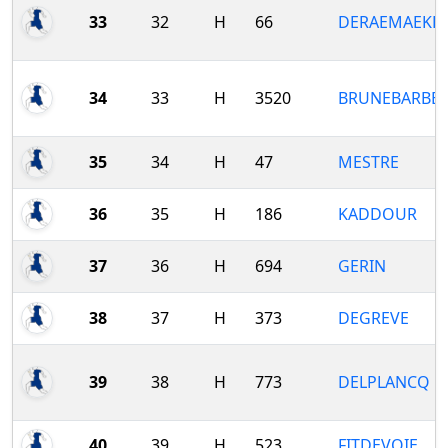
33
32
H
66
DERAEMAEKE
34
33
H
3520
BRUNEBARBE
35
34
H
47
MESTRE
36
35
H
186
KADDOUR
37
36
H
694
GERIN
38
37
H
373
DEGREVE
39
38
H
773
DELPLANCQ
40
39
H
523
FITDEVOIE