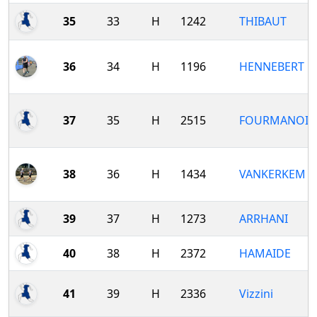
35
33
H
1242
THIBAUT
36
34
H
1196
HENNEBERT
37
35
H
2515
FOURMANOIR
38
36
H
1434
VANKERKEM
39
37
H
1273
ARRHANI
40
38
H
2372
HAMAIDE
41
39
H
2336
Vizzini