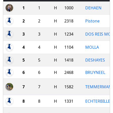
1
1
H
1000
DEHAEN
2
2
H
2318
Pistone
3
3
H
1234
DOS REIS MO
4
4
H
1104
MOLLA
5
5
H
1418
DESHAYES
6
6
H
2468
BRUYNEEL
7
7
H
1582
TEMMERMAN
8
8
H
1331
ECHTERBILLE