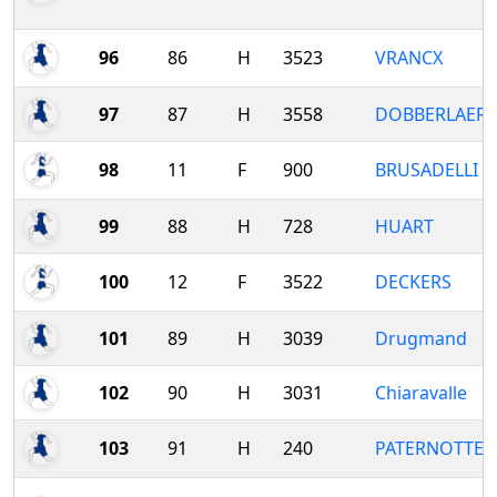
96
86
H
3523
VRANCX
97
87
H
3558
DOBBERLAERE
98
11
F
900
BRUSADELLI
99
88
H
728
HUART
100
12
F
3522
DECKERS
101
89
H
3039
Drugmand
102
90
H
3031
Chiaravalle
103
91
H
240
PATERNOTTE