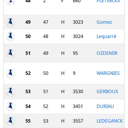
48
2
F
660
PLETINCKX
49
47
H
3023
Gomez
50
48
H
3024
Lequarré
51
49
H
95
OZDEMIR
52
50
H
9
WARGNIES
53
51
H
3530
GERBOUX
54
52
H
3451
DURIAU
55
53
H
3557
LEDEGANCK