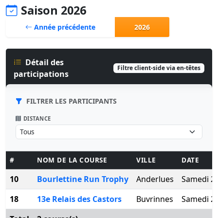
Saison 2026
Année précédente
2026
Détail des
Filtre client-side via en-têtes
participations
FILTRER LES PARTICIPANTS
DISTANCE
#
NOM DE LA COURSE
VILLE
DATE
10
Bourlettine Run Trophy
Anderlues
Samedi 25
18
13e Relais des Castors
Buvrinnes
Samedi 27