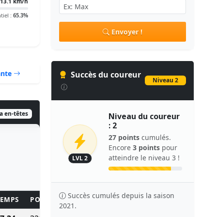
13.1 km/h
tiel :
65.3%
Envoyer !
ante
Succès du coureur
Niveau 2
ia en-têtes
Niveau du coureur
: 2
27 points
cumulés.
Encore
3 points
pour
atteindre le niveau 3 !
LVL 2
Succès cumulés depuis la saison
TEMPS
POINTS
2021.