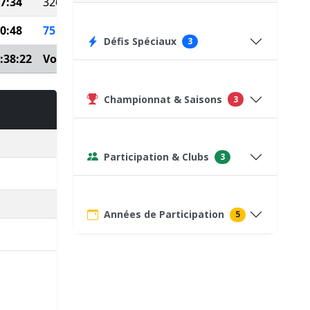
7:34
326
0:48
75
(Course type P)
Défis Spéciaux
3
:38:22
Voir détails
Championnat & Saisons
3
Participation & Clubs
3
Années de Participation
5