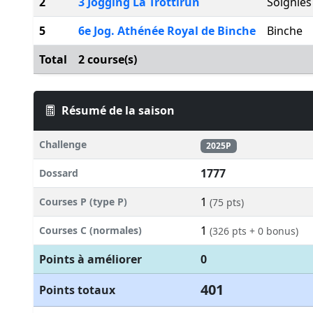
2
3 Jogging La Trottirun
Soignies
5
6e Jog. Athénée Royal de Binche
Binche
Total
2 course(s)
Résumé de la saison
Challenge
2025P
1777
Dossard
1
Courses P (type P)
(75 pts)
1
Courses C (normales)
(326 pts + 0 bonus)
Points à améliorer
0
401
Points totaux