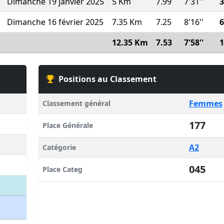
Dimanche 19 janvier 2025
5 Km
7.99
7'31''
3
Dimanche 16 février 2025
7.35 Km
7.25
8'16''
6
12.35 Km
7.53
7'58''
1
Positions au Classement
Femmes
Classement général
177
Place Générale
A2
Catégorie
045
Place Categ