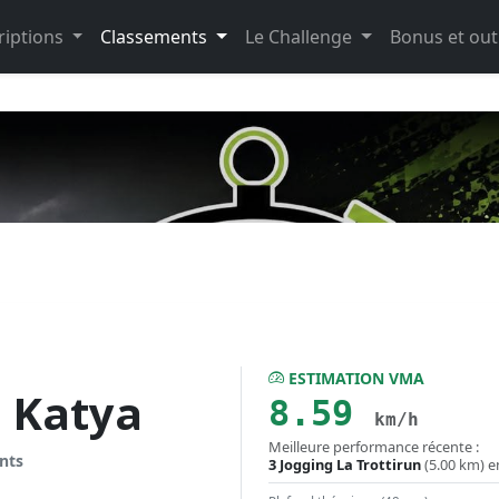
riptions
Classements
Le Challenge
Bonus et out
ESTIMATION VMA
 Katya
8.59
km/h
Meilleure performance récente :
nts
3 Jogging La Trottirun
(5.00 km) 