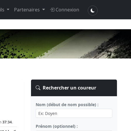
ils
Partenaires
Connexion
Rechercher un coureur
Nom (début de nom possible) :
en
37:34
.
Prénom (optionnel) :