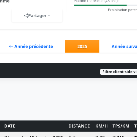
mme
Plafond théorique (48 ans) :
Exploitation poten
Partager
Année précédente
2025
Année suiv
Filtre client-side v
DATE
DISTANCE
KM/H
TPS/KM