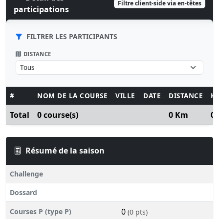
Filtre client-side via en-têtes
participations
FILTRER LES PARTICIPANTS
DISTANCE
#
NOM DE LA COURSE
VILLE
DATE
DISTANCE
K
Total
0 course(s)
0 Km
0
Résumé de la saison
Challenge
Dossard
0
Courses P (type P)
(0 pts)