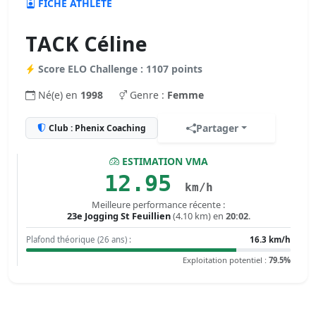
FICHE ATHLÈTE
TACK Céline
Score ELO Challenge : 1107 points
Né(e) en
1998
Genre :
Femme
Partager
Club : Phenix Coaching
ESTIMATION VMA
12.95
km/h
Meilleure performance récente :
23e Jogging St Feuillien
(4.10 km) en
20:02
.
Plafond théorique (26 ans) :
16.3 km/h
Exploitation potentiel :
79.5%