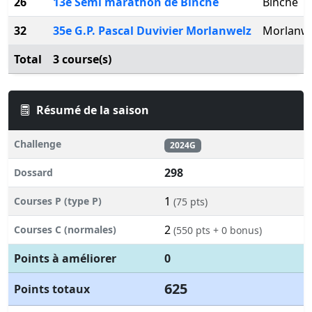
26
13e Semi marathon de Binche
Binche
32
35e G.P. Pascal Duvivier Morlanwelz
Morlanw
Total
3 course(s)
Résumé de la saison
Challenge
2024G
298
Dossard
1
Courses P (type P)
(75 pts)
2
Courses C (normales)
(550 pts + 0 bonus)
Points à améliorer
0
625
Points totaux