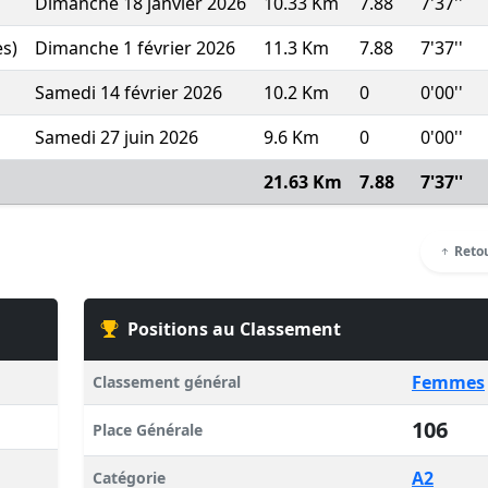
Dimanche 18 janvier 2026
10.33 Km
7.88
7'37''
s)
Dimanche 1 février 2026
11.3 Km
7.88
7'37''
Samedi 14 février 2026
10.2 Km
0
0'00''
Samedi 27 juin 2026
9.6 Km
0
0'00''
21.63 Km
7.88
7'37''
Retou
Positions au Classement
Femmes
Classement général
106
Place Générale
A2
Catégorie