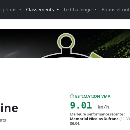
riptions
Classements
Le Challenge
Bonus et out
ESTIMATION VMA
ine
9.01
km/h
Meilleure performance récente :
Memorial Nicolas Dufrane
(11.30
nts
86:04
.