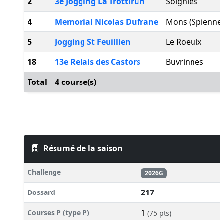
2
3e Jogging La Trottirun
Soignies
4
Memorial Nicolas Dufrane
Mons (Spienne
5
Jogging St Feuillien
Le Roeulx
18
13e Relais des Castors
Buvrinnes
Total
4 course(s)
Résumé de la saison
Challenge
2026G
217
Dossard
1
Courses P (type P)
(75 pts)