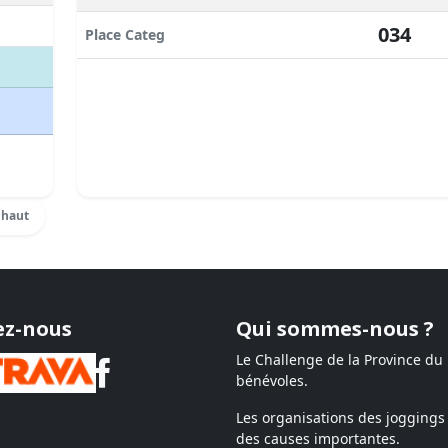
034
Place Categ
 haut
ez-nous
Qui sommes-nous ?
Le Challenge de la Province du
bénévoles.
Les organisations des joggings 
des causes importantes.