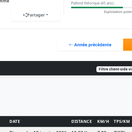
mme
Plafond théorique (45 ans) :
Exploitation poten
Partager
Année précédente
Filtre client-side v
DATE
DISTANCE
KM/H
TPS/KM