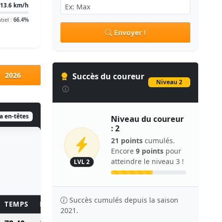
13.6 km/h
tiel :
66.4%
Envoyer !
2026
Succès du coureur
Niveau 2
ia en-têtes
Niveau du coureur
: 2
21 points
cumulés.
Encore
9 points
pour
atteindre le niveau 3 !
LVL 2
Succès cumulés depuis la saison
TEMPS
POINTS
2021.