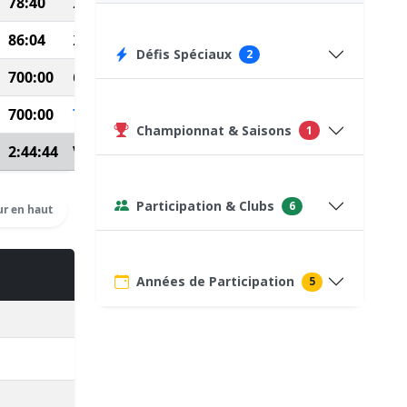
78:40
251
86:04
295
Défis Spéciaux
2
700:00
62
700:00
75
(Course type P)
Championnat & Saisons
1
2:44:44
Voir détails
Participation & Clubs
6
r en haut
Années de Participation
5