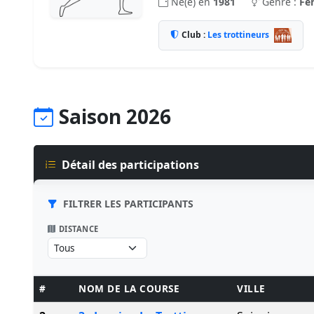
Né(e) en
1981
Genre :
Fe
Club :
Les trottineurs
Saison 2026
Détail des participations
FILTRER LES PARTICIPANTS
DISTANCE
#
NOM DE LA COURSE
VILLE