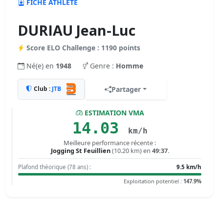
FICHE ATHLÈTE
DURIAU Jean-Luc
Score ELO Challenge : 1190 points
Né(e) en
1948
Genre :
Homme
Club :
JTB
Partager
ESTIMATION VMA
14.03
km/h
Meilleure performance récente :
Jogging St Feuillien
(10.20 km) en
49:37
.
Plafond théorique (78 ans) :
9.5 km/h
Exploitation potentiel :
147.9%