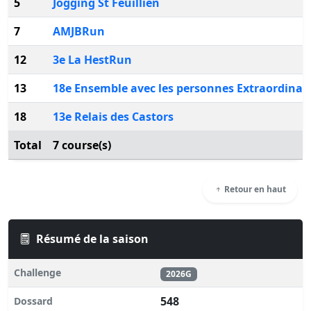
5
Jogging St Feuillien
7
AMJBRun
12
3e La HestRun
13
18e Ensemble avec les personnes Extraordinai
18
13e Relais des Castors
Total
7 course(s)
Retour en haut
Résumé de la saison
Challenge
2026G
548
Dossard