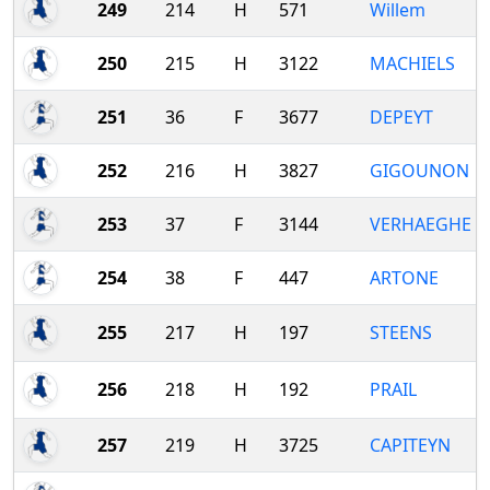
249
214
H
571
Willem
250
215
H
3122
MACHIELS
251
36
F
3677
DEPEYT
252
216
H
3827
GIGOUNON
253
37
F
3144
VERHAEGHE
254
38
F
447
ARTONE
255
217
H
197
STEENS
256
218
H
192
PRAIL
257
219
H
3725
CAPITEYN