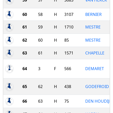
59
57
H
3683
VAN HERCK
60
58
H
3107
BERNIER
61
59
H
1710
MESTRE
62
60
H
85
MESTRE
63
61
H
1571
CHAPELLE
64
3
F
566
DEMARET
65
62
H
438
GODEFROID
66
63
H
75
DEN HOUDIJK