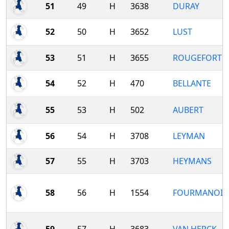
51
49
H
3638
DURAY
52
50
H
3652
LUST
53
51
H
3655
ROUGEFORT
54
52
H
470
BELLANTE
55
53
H
502
AUBERT
56
54
H
3708
LEYMAN
57
55
H
3703
HEYMANS
58
56
H
1554
FOURMANOIR