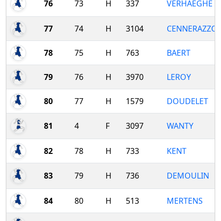
76
73
H
337
VERHAEGHE
77
74
H
3104
CENNERAZZO
78
75
H
763
BAERT
79
76
H
3970
LEROY
80
77
H
1579
DOUDELET
81
4
F
3097
WANTY
82
78
H
733
KENT
83
79
H
736
DEMOULIN
84
80
H
513
MERTENS