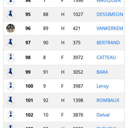
94
7
F
1596
WAUQUIER
95
88
H
1027
DESSIMEON
96
89
H
421
VANKERKEM
97
90
H
375
BERTRAND
98
8
F
3972
CATTEAU
99
91
H
3052
BARA
100
9
F
3987
Leroy
101
92
H
1398
ROMBAUX
102
10
F
3876
Delval