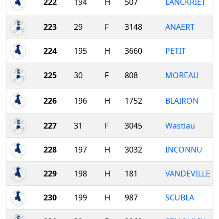
222
194
H
507
LANCKRIET
223
29
F
3148
ANAERT
224
195
H
3660
PETIT
225
30
F
808
MOREAU
226
196
H
1752
BLAIRON
227
31
F
3045
Wastiau
228
197
H
3032
INCONNU
229
198
H
181
VANDEVILLE
230
199
H
987
SCUBLA