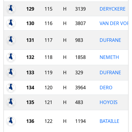
129
115
H
3139
DERYCKERE
130
116
H
3807
VAN DER VOR
131
117
H
983
DUFRANE
132
118
H
1858
NEMETH
133
119
H
329
DUFRANE
134
120
H
3964
DERO
135
121
H
483
HOYOIS
136
122
H
1194
BATAILLE