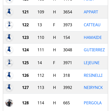
121
109
H
3654
APPART
122
13
F
3973
CATTEAU
123
110
H
154
HAMAIDE
124
111
H
3048
GUTIERREZ
125
14
F
3971
LEJEUNE
126
112
H
318
RESINELLI
127
113
H
3992
NEIRYNCK
128
114
H
665
PERGOLA