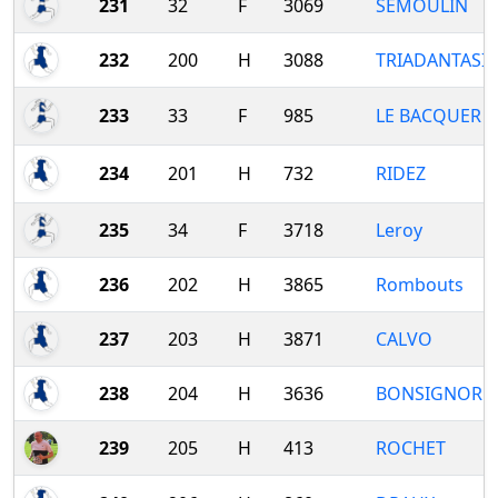
231
32
F
3069
SEMOULIN
232
200
H
3088
TRIADANTASI
233
33
F
985
LE BACQUER
234
201
H
732
RIDEZ
235
34
F
3718
Leroy
236
202
H
3865
Rombouts
237
203
H
3871
CALVO
238
204
H
3636
BONSIGNORE
239
205
H
413
ROCHET