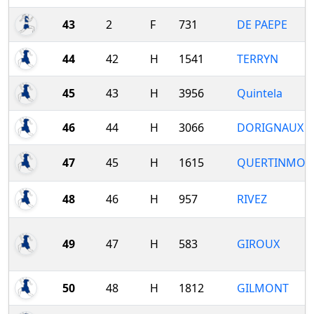
43
2
F
731
DE PAEPE
44
42
H
1541
TERRYN
45
43
H
3956
Quintela
46
44
H
3066
DORIGNAUX
47
45
H
1615
QUERTINMON
48
46
H
957
RIVEZ
49
47
H
583
GIROUX
50
48
H
1812
GILMONT