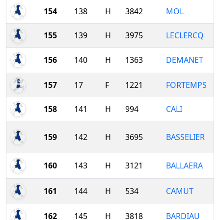
154
138
H
3842
MOL
155
139
H
3975
LECLERCQ
156
140
H
1363
DEMANET
157
17
F
1221
FORTEMPS
158
141
H
994
CALI
159
142
H
3695
BASSELIER
160
143
H
3121
BALLAERA
161
144
H
534
CAMUT
162
145
H
3818
BARDIAU