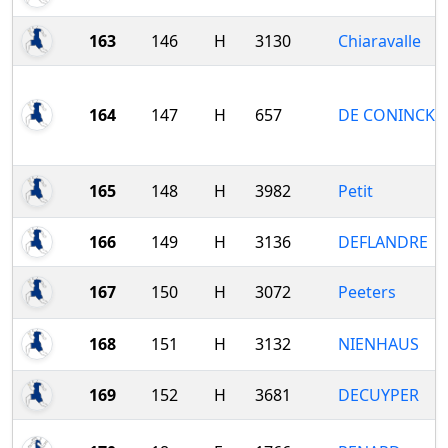
163
146
H
3130
Chiaravalle
164
147
H
657
DE CONINCK
165
148
H
3982
Petit
166
149
H
3136
DEFLANDRE
167
150
H
3072
Peeters
168
151
H
3132
NIENHAUS
169
152
H
3681
DECUYPER