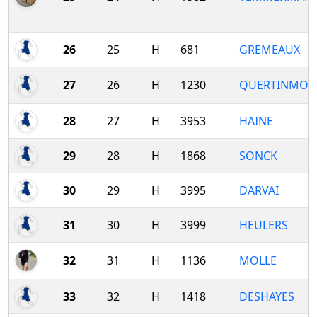
26
25
H
681
GREMEAUX
27
26
H
1230
QUERTINMON
28
27
H
3953
HAINE
29
28
H
1868
SONCK
30
29
H
3995
DARVAI
31
30
H
3999
HEULERS
32
31
H
1136
MOLLE
33
32
H
1418
DESHAYES