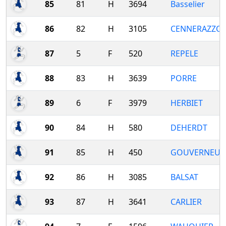
85
81
H
3694
Basselier
86
82
H
3105
CENNERAZZO
87
5
F
520
REPELE
88
83
H
3639
PORRE
89
6
F
3979
HERBIET
90
84
H
580
DEHERDT
91
85
H
450
GOUVERNEUR
92
86
H
3085
BALSAT
93
87
H
3641
CARLIER