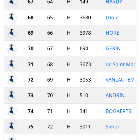
67
64
H
149
HARDY
68
65
H
3680
Lhoir
69
66
H
3978
HORE
70
67
H
694
GERIN
71
68
H
3673
de Saint Marti
72
69
H
3053
VANLAUTEM
73
70
H
510
ANDRIN
74
71
H
341
BOGAERTS
75
72
H
3011
Simon