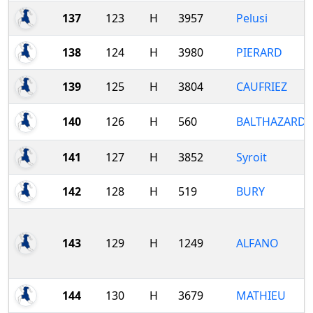
137
123
H
3957
Pelusi
138
124
H
3980
PIERARD
139
125
H
3804
CAUFRIEZ
140
126
H
560
BALTHAZARD
141
127
H
3852
Syroit
142
128
H
519
BURY
143
129
H
1249
ALFANO
144
130
H
3679
MATHIEU