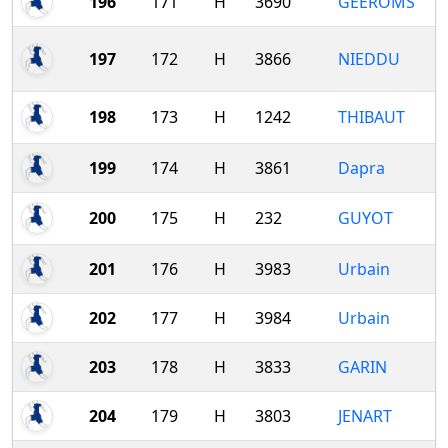
196
171
H
3690
GEEROMS
197
172
H
3866
NIEDDU
198
173
H
1242
THIBAUT
199
174
H
3861
Dapra
200
175
H
232
GUYOT
201
176
H
3983
Urbain
202
177
H
3984
Urbain
203
178
H
3833
GARIN
204
179
H
3803
JENART