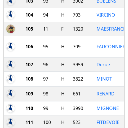
103
93
H
3002
BUELENS
104
94
H
703
VIRCINO
105
11
F
1320
MAESFRANCK
106
95
H
709
FAUCONNIER
107
96
H
3959
Derue
108
97
H
3822
MINOT
109
98
H
661
RENARD
110
99
H
3990
MIGNONE
111
100
H
523
FITDEVOIE