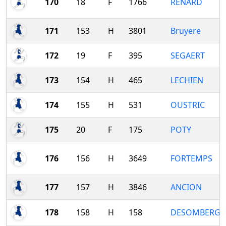
170
18
F
1766
RENARD
171
153
H
3801
Bruyere
172
19
F
395
SEGAERT
173
154
H
465
LECHIEN
174
155
H
531
OUSTRIC
175
20
F
175
POTY
176
156
H
3649
FORTEMPS
177
157
H
3846
ANCION
178
158
H
158
DESOMBERG