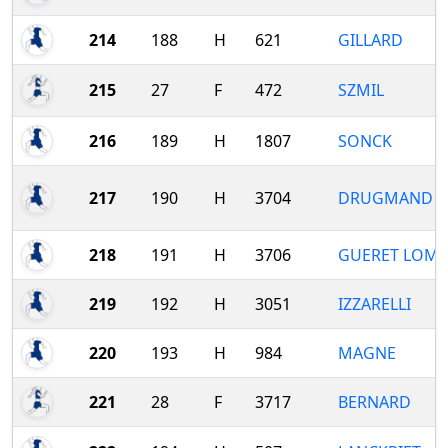
214
188
H
621
GILLARD
215
27
F
472
SZMIL
216
189
H
1807
SONCK
217
190
H
3704
DRUGMAND
218
191
H
3706
GUERET LOM
219
192
H
3051
IZZARELLI
220
193
H
984
MAGNE
221
28
F
3717
BERNARD