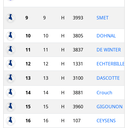
9
9
H
3993
SMET
10
10
H
3805
DOHNAL
11
11
H
3837
DE WINTER
12
12
H
1331
ECHTERBILLE
13
13
H
3100
DASCOTTE
14
14
H
3881
Crouch
15
15
H
3960
GIGOUNON
16
16
H
107
CEYSENS