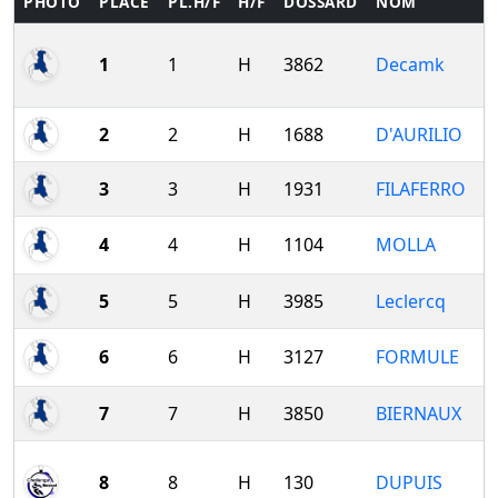
PHOTO
PLACE
PL.H/F
H/F
DOSSARD
NOM
1
1
H
3862
Decamk
2
2
H
1688
D'AURILIO
3
3
H
1931
FILAFERRO
4
4
H
1104
MOLLA
5
5
H
3985
Leclercq
6
6
H
3127
FORMULE
7
7
H
3850
BIERNAUX
8
8
H
130
DUPUIS