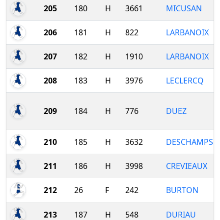
205
180
H
3661
MICUSAN
206
181
H
822
LARBANOIX
207
182
H
1910
LARBANOIX
208
183
H
3976
LECLERCQ
209
184
H
776
DUEZ
210
185
H
3632
DESCHAMPS
211
186
H
3998
CREVIEAUX
212
26
F
242
BURTON
213
187
H
548
DURIAU