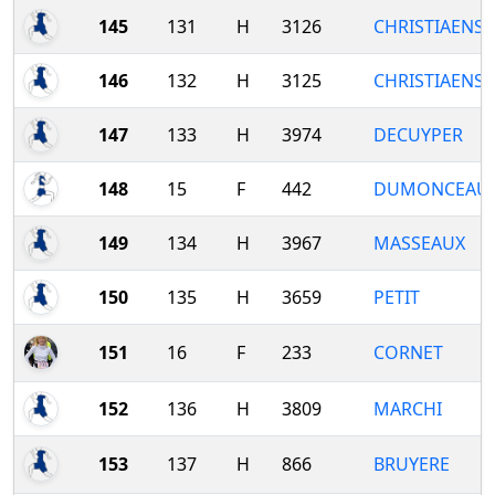
145
131
H
3126
CHRISTIAENS
146
132
H
3125
CHRISTIAENS
147
133
H
3974
DECUYPER
148
15
F
442
DUMONCEAU
149
134
H
3967
MASSEAUX
150
135
H
3659
PETIT
151
16
F
233
CORNET
152
136
H
3809
MARCHI
153
137
H
866
BRUYERE