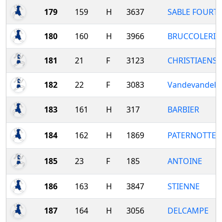
179
159
H
3637
SABLE FOURT
180
160
H
3966
BRUCCOLERI
181
21
F
3123
CHRISTIAENS
182
22
F
3083
Vandevandel
183
161
H
317
BARBIER
184
162
H
1869
PATERNOTTE
185
23
F
185
ANTOINE
186
163
H
3847
STIENNE
187
164
H
3056
DELCAMPE