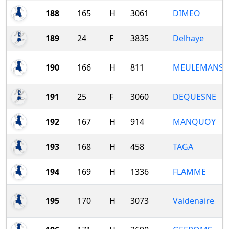
188
165
H
3061
DIMEO
189
24
F
3835
Delhaye
190
166
H
811
MEULEMANS
191
25
F
3060
DEQUESNE
192
167
H
914
MANQUOY
193
168
H
458
TAGA
194
169
H
1336
FLAMME
195
170
H
3073
Valdenaire