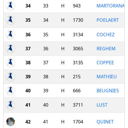
34
33
H
943
MARTORANA
35
34
H
1730
POELAERT
36
35
H
3134
COCHEZ
37
36
H
3065
REGHEM
38
37
H
3135
COPPEE
39
38
H
215
MATHIEU
40
39
H
666
BEUGNIES
41
40
H
3711
LUST
42
41
H
1704
QUINET