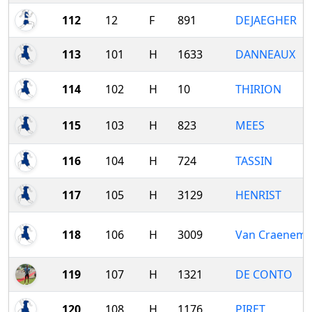
112
12
F
891
DEJAEGHER
113
101
H
1633
DANNEAUX
114
102
H
10
THIRION
115
103
H
823
MEES
116
104
H
724
TASSIN
117
105
H
3129
HENRIST
118
106
H
3009
Van Craenem
119
107
H
1321
DE CONTO
120
108
H
1176
PIRET