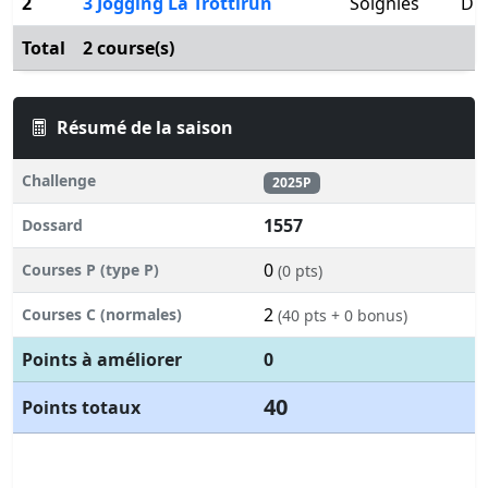
2
3 Jogging La Trottirun
Soignies
Dim
Total
2 course(s)
Résumé de la saison
Challenge
2025P
1557
Dossard
0
Courses P (type P)
(0 pts)
2
Courses C (normales)
(40 pts + 0 bonus)
Points à améliorer
0
40
Points totaux