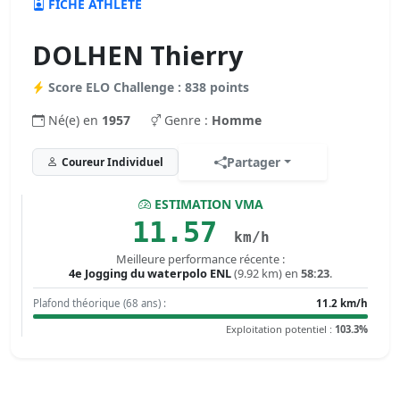
FICHE ATHLÈTE
DOLHEN Thierry
Score ELO Challenge : 838 points
Né(e) en
1957
Genre :
Homme
Partager
Coureur Individuel
ESTIMATION VMA
11.57
km/h
Meilleure performance récente :
4e Jogging du waterpolo ENL
(9.92 km) en
58:23
.
Plafond théorique (68 ans) :
11.2 km/h
Exploitation potentiel :
103.3%