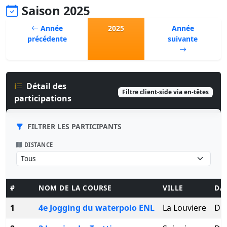
Saison 2025
Année
2025
Année
précédente
suivante
Détail des
Filtre client-side via en-têtes
participations
FILTRER LES PARTICIPANTS
DISTANCE
#
NOM DE LA COURSE
VILLE
DA
1
4e Jogging du waterpolo ENL
La Louviere
Dim