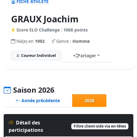
FICHE ATHLÈTE
GRAUX Joachim
Score ELO Challenge : 1068 points
Né(e) en
1992
Genre :
Homme
Partager
Coureur Individuel
Saison 2026
Année précédente
2026
Détail des
Filtre client-side via en-têtes
participations