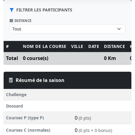
FILTRER LES PARTICIPANTS
DISTANCE
#
NOM DE LA COURSE
VILLE
DATE
DISTANCE
K
Total
0 course(s)
0 Km
0
Résumé de la saison
Challenge
Dossard
0
Courses P (type P)
(0 pts)
0
Courses C (normales)
(0 pts + 0 bonus)