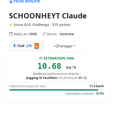
FICHE ATHLÈTE
SCHOONHEYT Claude
Score ELO Challenge : 575 points
Né(e) en
1959
Genre :
Homme
Club :
JTB
Partager
ESTIMATION VMA
10.68
km/h
Meilleure performance récente :
Jogging St Feuillien
(10.20 km) en
65:12
.
Plafond théorique (67 ans) :
11.4 km/h
Exploitation potentiel :
93.9%