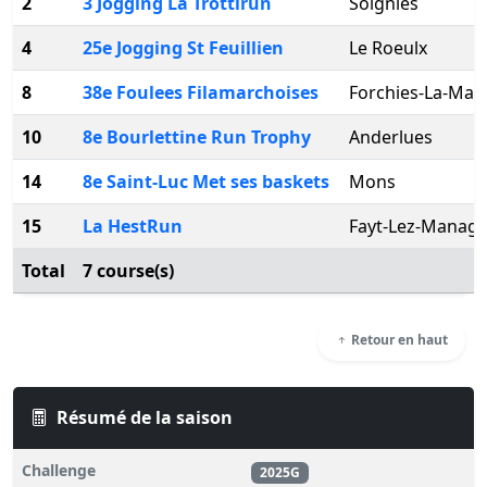
2
3 Jogging La Trottirun
Soignies
4
25e Jogging St Feuillien
Le Roeulx
8
38e Foulees Filamarchoises
Forchies-La-Mar
10
8e Bourlettine Run Trophy
Anderlues
14
8e Saint-Luc Met ses baskets
Mons
15
La HestRun
Fayt-Lez-Manag
Total
7 course(s)
Retour en haut
Résumé de la saison
Challenge
2025G