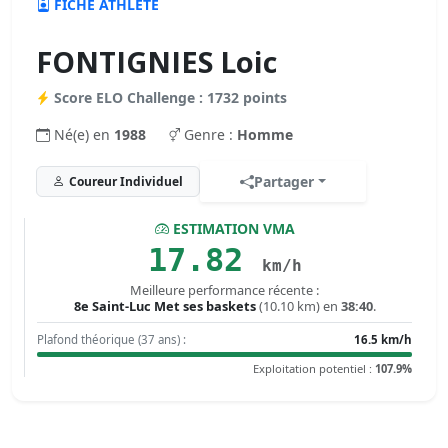
FICHE ATHLÈTE
FONTIGNIES Loic
Score ELO Challenge : 1732 points
Né(e) en
1988
Genre :
Homme
Partager
Coureur Individuel
ESTIMATION VMA
17.82
km/h
Meilleure performance récente :
8e Saint-Luc Met ses baskets
(10.10 km) en
38:40
.
Plafond théorique (37 ans) :
16.5 km/h
Exploitation potentiel :
107.9%