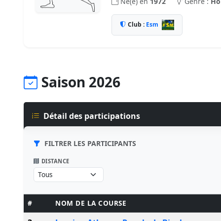
Né(e) en
1972
Genre :
H
Club :
Esm
Saison 2026
Détail des participations
FILTRER LES PARTICIPANTS
DISTANCE
#
NOM DE LA COURSE