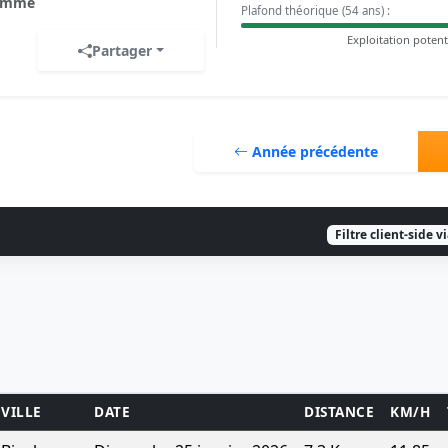
omme
Plafond théorique (54 ans) :
Exploitation potent
Partager
Année précédente
Filtre client-side v
VILLE
DATE
DISTANCE
KM/H