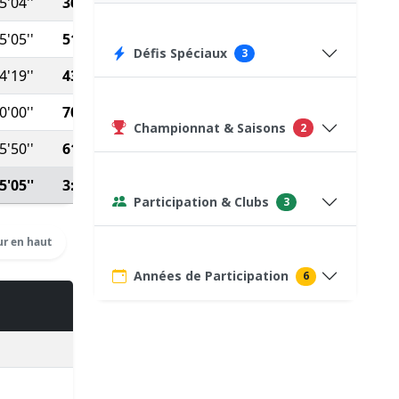
5'04''
36:57
75
(Course type P)
5'05''
51:51
682
Défis Spéciaux
3
4'19''
43:34
846
0'00''
700:00
75
(Course type P)
Championnat & Saisons
2
5'50''
61:13
470
5'05''
3:13:35
Voir détails
Participation & Clubs
3
r en haut
Années de Participation
6