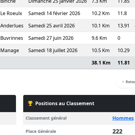
Binche
Dimanche 25 janvier 2026
7.3 Km
11.85
Le Roeulx
Samedi 14 février 2026
10.2 Km
11.8
Anderlues
Samedi 25 avril 2026
10.1 Km
13.91
Buvrinnes
Samedi 27 juin 2026
9.6 Km
0
Manage
Samedi 18 juillet 2026
10.5 Km
10.29
38.1 Km
11.81
Retou
Positions au Classement
Hommes
Classement général
222
Place Générale