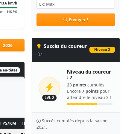
13.6 km/h
iel :
116.3%
Envoyer !
2026
Succès du coureur
Niveau 2
ia en-têtes
Niveau du coureur
: 2
23 points
cumulés.
Encore
7 points
pour
atteindre le niveau 3 !
LVL 2
Succès cumulés depuis la saison
TPS/KM
TEMPS
POINTS
2021.