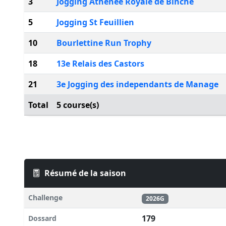
3
Jogging Athenee Royale de Binche
5
Jogging St Feuillien
10
Bourlettine Run Trophy
18
13e Relais des Castors
21
3e Jogging des independants de Manage
Total
5 course(s)
Résumé de la saison
Challenge
2026G
179
Dossard