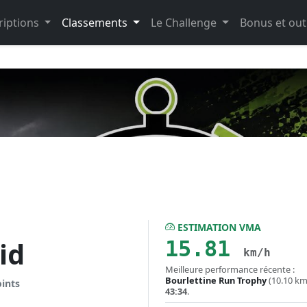
riptions
Classements
Le Challenge
Bonus et out
ESTIMATION VMA
id
15.81
km/h
Meilleure performance récente :
Bourlettine Run Trophy
(10.10 km
oints
43:34
.