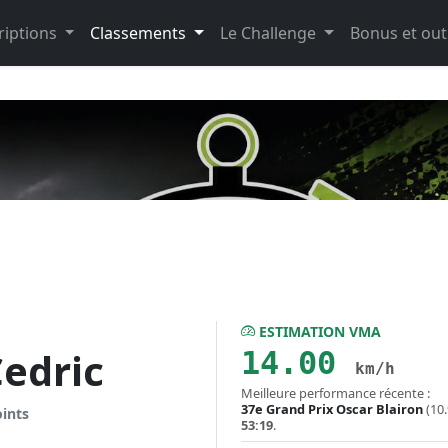
riptions
Classements
Le Challenge
Bonus et out
ESTIMATION VMA
edric
14.00
km/h
Meilleure performance récente :
37e Grand Prix Oscar Blairon
(10
oints
53:19
.