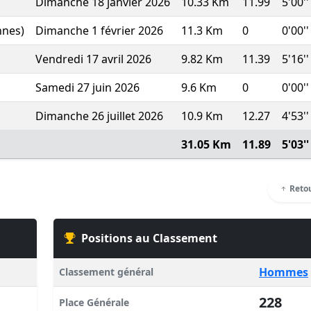
Dimanche 18 janvier 2026
10.33 Km
11.99
5'00''
nnes)
Dimanche 1 février 2026
11.3 Km
0
0'00''
Vendredi 17 avril 2026
9.82 Km
11.39
5'16''
Samedi 27 juin 2026
9.6 Km
0
0'00''
Dimanche 26 juillet 2026
10.9 Km
12.27
4'53''
31.05 Km
11.89
5'03''
Retou
Positions au Classement
Hommes
Classement général
228
Place Générale