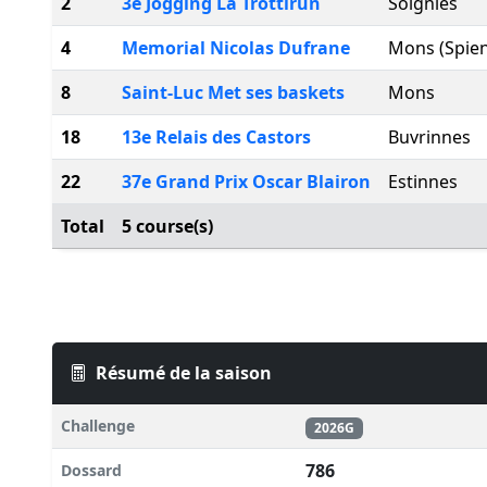
2
3e Jogging La Trottirun
Soignies
4
Memorial Nicolas Dufrane
Mons (Spie
8
Saint-Luc Met ses baskets
Mons
18
13e Relais des Castors
Buvrinnes
22
37e Grand Prix Oscar Blairon
Estinnes
Total
5 course(s)
Résumé de la saison
Challenge
2026G
786
Dossard