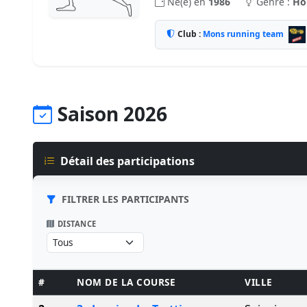
Né(e) en
1986
Genre :
H
Club :
Mons running team
Saison 2026
Détail des participations
FILTRER LES PARTICIPANTS
DISTANCE
#
NOM DE LA COURSE
VILLE