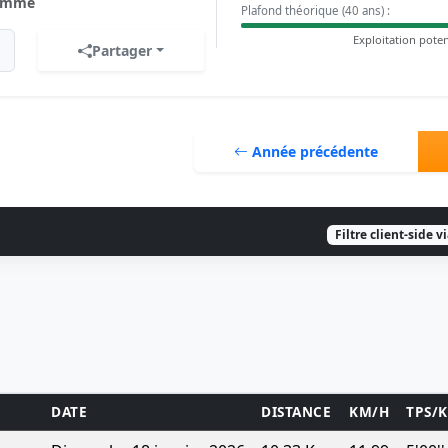
omme
Plafond théorique (40 ans) :
Exploitation poten
Partager
Année précédente
Filtre client-side v
DATE
DISTANCE
KM/H
TPS/