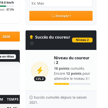
16.0 km/h
tiel :
87.5%
Envoyer !
2026
Succès du coureur
Niveau 2
ia en-têtes
Niveau du coureur
: 2
18 points
cumulés.
Encore
12 points
pour
atteindre le niveau 3 !
LVL 2
Succès cumulés depuis la saison
KM
TEMPS
POINTS
2021.