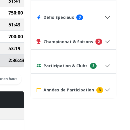
51:41
656
750:00
20
Défis Spéciaux
3
51:43
621
700:00
75
(Course type P)
Championnat & Saisons
2
53:19
700
2:36:43
Voir détails
Participation & Clubs
3
r en haut
Années de Participation
3