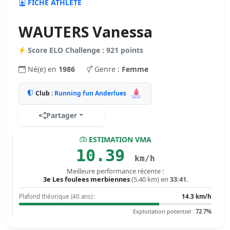
FICHE ATHLÈTE
WAUTERS Vanessa
Score ELO Challenge : 921 points
Né(e) en
1986
Genre :
Femme
Club :
Running fun Anderlues
Partager
ESTIMATION VMA
10.39
km/h
Meilleure performance récente :
3e Les foulees merbiennes
(5.40 km) en
33:41
.
Plafond théorique (40 ans) :
14.3 km/h
Exploitation potentiel :
72.7%