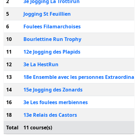
2
3e Jogging La Trottirun
5
Jogging St Feuillien
6
Foulees Filamarchoises
10
Bourlettine Run Trophy
11
12e Jogging des Plapids
12
3e La HestRun
13
18e Ensemble avec les personnes Extraordinai
14
15e Jogging des Zonards
16
3e Les foulees merbiennes
18
13e Relais des Castors
Total
11 course(s)