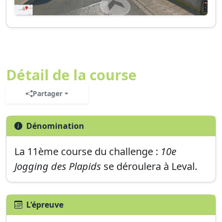
Détail de la course
Partager
Dénomination
La
11ème
course du challenge :
10e
Jogging des Plapids
se déroulera à
Leval
.
L'épreuve