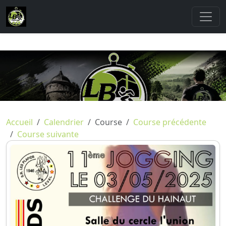
Accueil
Calendrier
Course
Course précédente
Course suivante