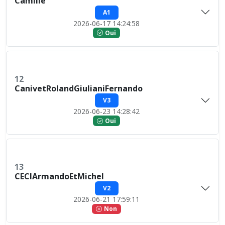
Camille
A1
2026-06-17 14:24:58
Oui
12
CanivetRolandGiulianiFernando
V3
2026-06-23 14:28:42
Oui
13
CECIArmandoEtMichel
V2
2026-06-21 17:59:11
Non