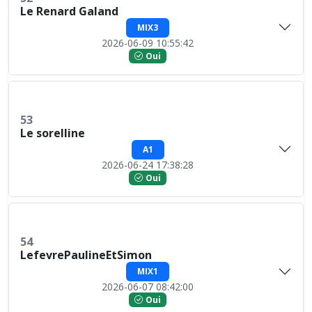
Le Renard Galand
MIX3
2026-06-09 10:55:42
Oui
53
Le sorelline
A1
2026-06-24 17:38:28
Oui
54
LefevrePaulineEtSimon
MIX1
2026-06-07 08:42:00
Oui