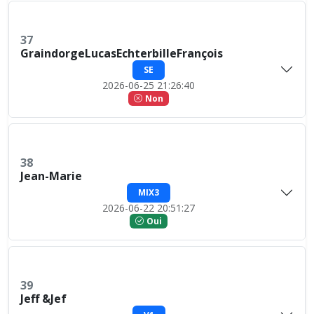
37
GraindorgeLucasEchterbilleFrançois
SE
2026-06-25 21:26:40
Non
38
Jean-Marie
MIX3
2026-06-22 20:51:27
Oui
39
Jeff &Jef