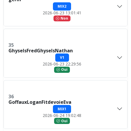
MIX2
2026-06-23 13:01:41
Non
35
GhyselsFredGhyselsNathan
V1
2026-06-23 22:29:56
Oui
36
GoffauxLoganFitdevoieEva
MIX1
2026-06-24 19:02:48
Oui