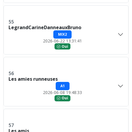
55
LegrandCarineDanneauxBruno
MIX2
2026-06-22 13:31:41
Oui
56
Les amies runneuses
A1
2026-06-08 19:48:33
Oui
57
Les amis