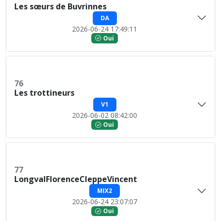
Les sœurs de Buvrinnes
DA
2026-06-24 17:49:11
Oui
76
Les trottineurs
V1
2026-06-02 08:42:00
Oui
77
LongvalFlorenceCleppeVincent
MIX2
2026-06-24 23:07:07
Oui