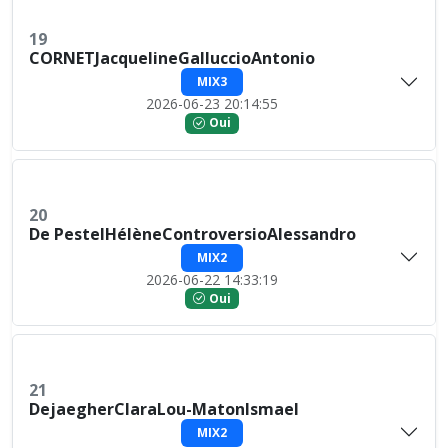
19
CORNETJacquelineGalluccioAntonio
MIX3
2026-06-23 20:14:55
Oui
20
De PestelHélèneControversioAlessandro
MIX2
2026-06-22 14:33:19
Oui
21
DejaegherClaraLou-MatonIsmael
MIX2