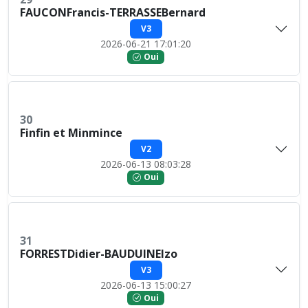
FAUCONFrancis-TERRASSEBernard
V3
2026-06-21 17:01:20
Oui
30
Finfin et Minmince
V2
2026-06-13 08:03:28
Oui
31
FORRESTDidier-BAUDUINElzo
V3
2026-06-13 15:00:27
Oui