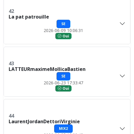
42
La pat patrouille
SE
2026-06-09 10:06:31
Oui
43
LATTEURmaximeMollicaBastien
SE
2026-06-23 17:33:47
Oui
44
LaurentJordanDettoriVirginie
MIX2