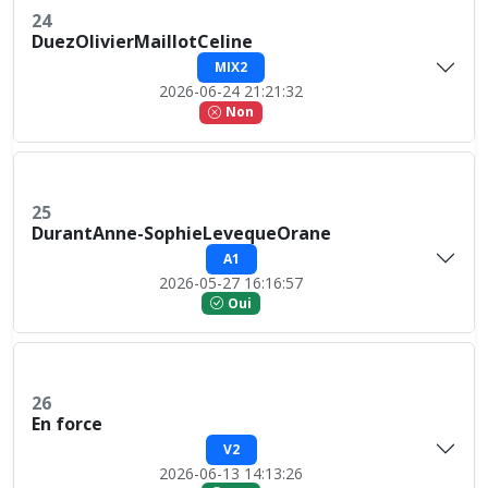
24
DuezOlivierMaillotCeline
MIX2
2026-06-24 21:21:32
Non
25
DurantAnne-SophieLevequeOrane
A1
2026-05-27 16:16:57
Oui
26
En force
V2
2026-06-13 14:13:26