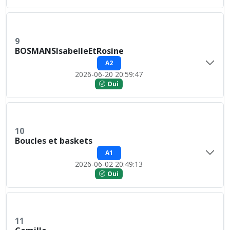
9
BOSMANSIsabelleEtRosine
A2
2026-06-20 20:59:47
Oui
10
Boucles et baskets
A1
2026-06-02 20:49:13
Oui
11