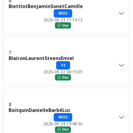
6
BiettlotBenjaminSonetCamille
MIX2
2026-06-23 11:14:12
Oui
7
BlaironLaurentSteensEmiel
V3
2026-06-22 08:15:05
Oui
8
BoitquinDanielleBarbéLuc
MIX3
2026-06-24 13:48:30
Oui