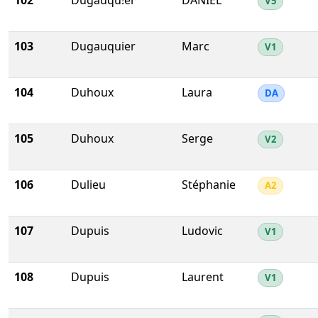
102
Dugauqu!er
DANIEL
V5
103
Dugauquier
Marc
V1
104
Duhoux
Laura
DA
105
Duhoux
Serge
V2
106
Dulieu
Stéphanie
A2
107
Dupuis
Ludovic
V1
108
Dupuis
Laurent
V1