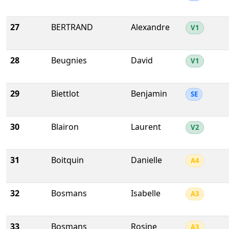
27
BERTRAND
Alexandre
V1
28
Beugnies
David
V1
29
Biettlot
Benjamin
SE
30
Blairon
Laurent
V2
31
Boitquin
Danielle
A4
32
Bosmans
Isabelle
A3
33
Bosmans
Rosine
A3