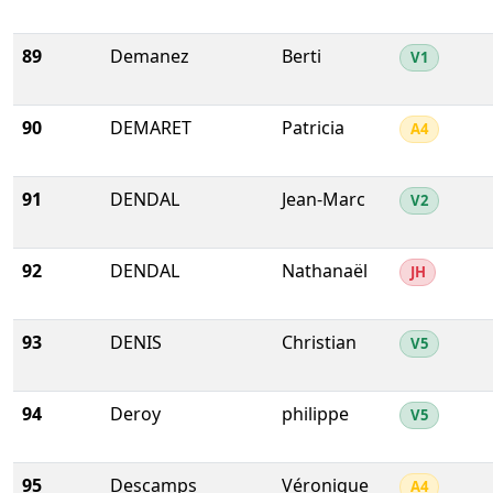
89
Demanez
Berti
V1
90
DEMARET
Patricia
A4
91
DENDAL
Jean-Marc
V2
92
DENDAL
Nathanaël
JH
93
DENIS
Christian
V5
94
Deroy
philippe
V5
95
Descamps
Véronique
A4