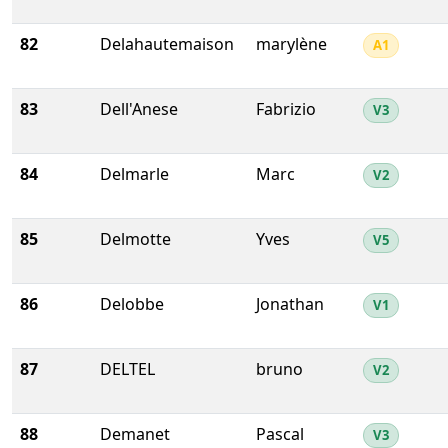
82
Delahautemaison
marylène
A1
83
Dell'Anese
Fabrizio
V3
84
Delmarle
Marc
V2
85
Delmotte
Yves
V5
86
Delobbe
Jonathan
V1
87
DELTEL
bruno
V2
88
Demanet
Pascal
V3