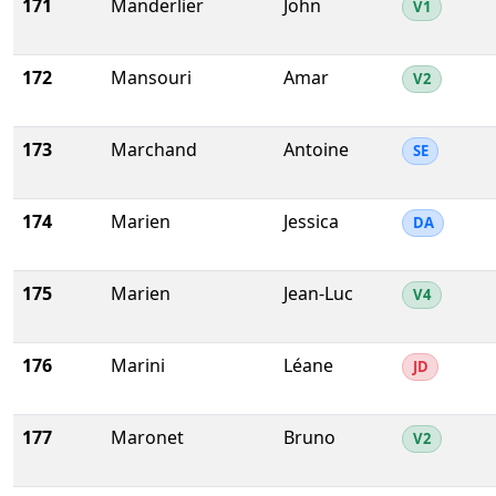
171
Manderlier
John
V1
172
Mansouri
Amar
V2
173
Marchand
Antoine
SE
174
Marien
Jessica
DA
175
Marien
Jean-Luc
V4
176
Marini
Léane
JD
177
Maronet
Bruno
V2