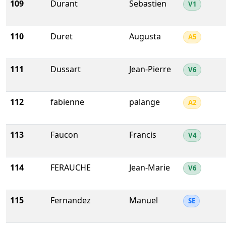
109
Durant
Sebastien
V1
110
Duret
Augusta
A5
111
Dussart
Jean-Pierre
V6
112
fabienne
palange
A2
113
Faucon
Francis
V4
114
FERAUCHE
Jean-Marie
V6
115
Fernandez
Manuel
SE