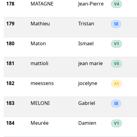
178
MATAGNE
Jean-Pierre
V4
179
Mathieu
Tristan
SE
180
Maton
Ismael
V1
181
mattioli
jean marie
V5
182
meessens
jocelyne
A5
183
MELONI
Gabriel
SE
184
Meurée
Damien
V1