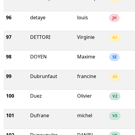
96
detaye
louis
JH
97
DETTORI
Virginie
A1
98
DOYEN
Maxime
SE
99
Dubrunfaut
francine
A5
100
Duez
Olivier
V2
101
Dufrane
michel
V5