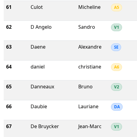
61
Culot
Micheline
A5
62
D Angelo
Sandro
V1
63
Daene
Alexandre
SE
64
daniel
christiane
A6
65
Danneaux
Bruno
V2
66
Daubie
Lauriane
DA
67
De Bruycker
Jean-Marc
V1