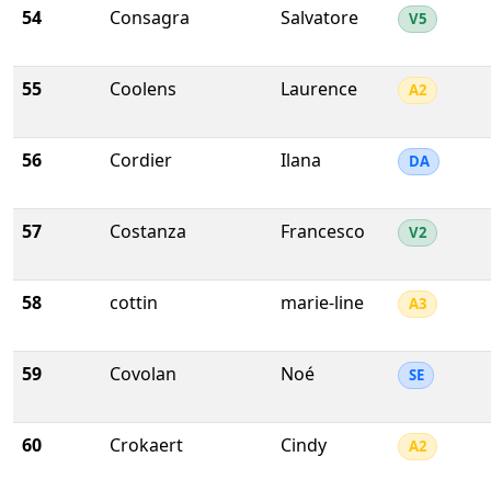
54
Consagra
Salvatore
V5
55
Coolens
Laurence
A2
56
Cordier
Ilana
DA
57
Costanza
Francesco
V2
58
cottin
marie-line
A3
59
Covolan
Noé
SE
60
Crokaert
Cindy
A2