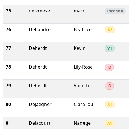
75
de vreese
marc
Inconnu
76
Deflandre
Beatrice
A2
77
Deherdt
Kevin
V1
78
Deherdt
Lily-Rose
JD
79
Deherdt
Violette
JD
80
Dejaegher
Clara-lou
A1
81
Delacourt
Nadege
A1