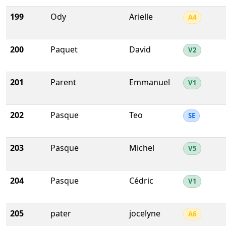
199
Ody
Arielle
A4
200
Paquet
David
V2
201
Parent
Emmanuel
V1
202
Pasque
Teo
SE
203
Pasque
Michel
V5
204
Pasque
Cédric
V1
205
pater
jocelyne
A6