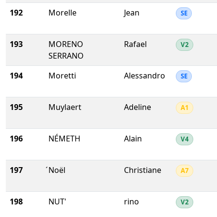
192
Morelle
Jean
SE
193
MORENO
Rafael
V2
SERRANO
194
Moretti
Alessandro
SE
195
Muylaert
Adeline
A1
196
NÉMETH
Alain
V4
197
́Noël
Christiane
A7
198
NUT'
rino
V2