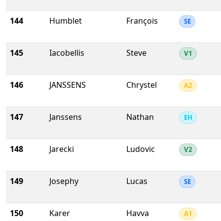
144
Humblet
François
SE
145
Iacobellis
Steve
V1
146
JANSSENS
Chrystel
A2
147
Janssens
Nathan
EH
148
Jarecki
Ludovic
V2
149
Josephy
Lucas
SE
150
Karer
Havva
A1