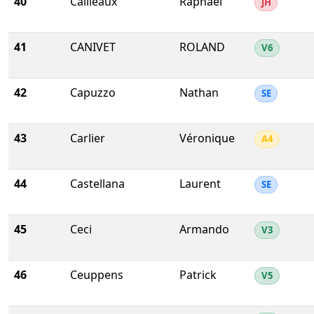
40
Cailleaux
Raphaël
JH
41
CANIVET
ROLAND
V6
42
Capuzzo
Nathan
SE
43
Carlier
Véronique
A4
44
Castellana
Laurent
SE
45
Ceci
Armando
V3
46
Ceuppens
Patrick
V5