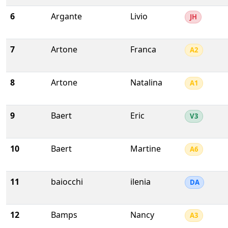
6
Argante
Livio
JH
7
Artone
Franca
A2
8
Artone
Natalina
A1
9
Baert
Eric
V3
10
Baert
Martine
A6
11
baiocchi
ilenia
DA
12
Bamps
Nancy
A3