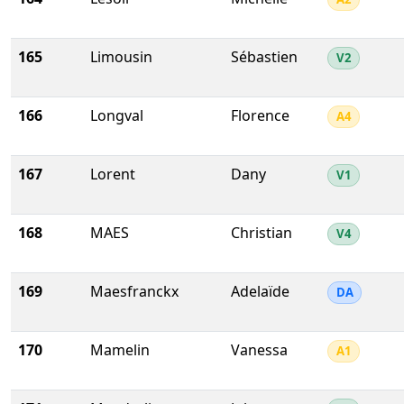
165
Limousin
Sébastien
V2
166
Longval
Florence
A4
167
Lorent
Dany
V1
168
MAES
Christian
V4
169
Maesfranckx
Adelaïde
DA
170
Mamelin
Vanessa
A1