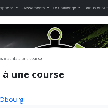
riptions
Classements
Le Challenge
Bonus et out
es inscrits à une course
s à une course
 Obourg