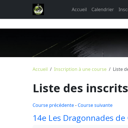
Accueil
Calendrier
Insc
Accueil
Inscription à une course
Liste d
Liste des inscrit
Course précédente
-
Course suivante
14e Les Dragonnades de