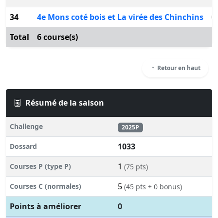
34
4e Mons coté bois et La virée des Chinchins
G
Total
6 course(s)
Retour en haut
Résumé de la saison
Challenge
2025P
1033
Dossard
1
Courses P (type P)
(75 pts)
5
Courses C (normales)
(45 pts + 0 bonus)
Points à améliorer
0