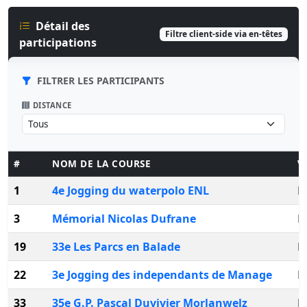
Détail des
Filtre client-side via en-têtes
participations
FILTRER LES PARTICIPANTS
DISTANCE
#
NOM DE LA COURSE
V
1
4e Jogging du waterpolo ENL
L
3
Mémorial Nicolas Dufrane
M
19
33e Les Parcs en Balade
L
22
3e Jogging des independants de Manage
M
33
35e G.P. Pascal Duvivier Morlanwelz
M