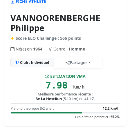
FICHE ATHLÈTE
VANNOORENBERGHE
Philippe
Score ELO Challenge : 566 points
Né(e) en
1964
Genre :
Homme
Partager
Club : Individuel
ESTIMATION VMA
7.98
km/h
Meilleure performance récente :
3e La HestRun
(5.10 km) en
41:17
.
Plafond théorique (62 ans) :
12.2 km/h
Exploitation potentiel :
65.2%